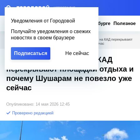
– НОВОСТИ ДНЯ
Уведомления от Городовой
Новости
Эксклюзив
Вопросы о Петербурге
Полезное
Получайте уведомления о свежих
новостях в своем браузере
Городовой
/
Новости Петербурга
/
ПМЭФ близко: зачем на КАД перекрывают
площадки отдыха и почему Шушарам не повезло уже сейчас
Подписаться
Не сейчас
ПМЭФ близко: зачем на КАД
перекрывают площадки отдыха и
почему Шушарам не повезло уже
сейчас
Опубликовано: 14 мая 2026 12:45
Проверено редакцией