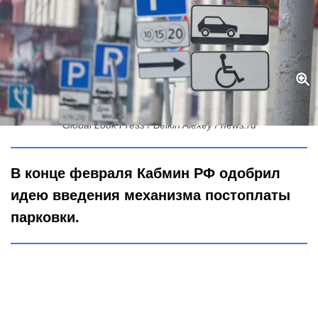
Парковка без паники: Петербург готовит постоплату к апрелю
Global Look Press / Belkin Alexey / news.ru
В конце февраля Кабмин РФ одобрил
идею введения механизма постоплаты
парковки.