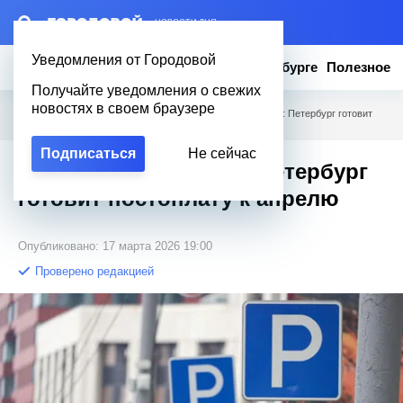
– НОВОСТИ ДНЯ
Уведомления от Городовой
Новости
Эксклюзив
Вопросы о Петербурге
Полезное
Получайте уведомления о свежих
новостях в своем браузере
Городовой
/
Новости Петербурга
/
Парковка без паники: Петербург готовит
постоплату к апрелю
Подписаться
Не сейчас
Парковка без паники: Петербург
готовит постоплату к апрелю
Опубликовано: 17 марта 2026 19:00
Проверено редакцией