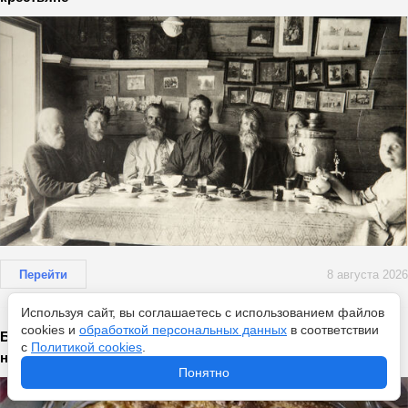
Перейти
8 августа 2026
Используя сайт, вы соглашаетесь с использованием файлов
cookies и
обработкой персональных данных
в соответствии
Беру 3 яблока: потрясающий пирог на всю неделю готов –
с
Политикой cookies
.
на аромат сбегутся соседи
Понятно