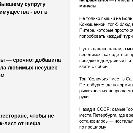
бывшему супругу
минусы
мущества - вот в
Не только пышки на Бол
Конюшенной: топ-5 блюд 
Питере, которые просто о
попробовать каждый тури
Пусть падают капли, а м
веселимся: как одеться п
ры — срочно: добавила
поездке в дождливый Пит
взять с собой
асла любимых несушек
ем
Топ "беличьих" мест в Сан
Петербурге: где покормит
рыжехвостых попрошаек 
руки
Назад в СССР: самые "со
места Петербурга, где вр
ресторане, чтобы не
остановилось — носталь
ек-лист от шефа
по прошлому