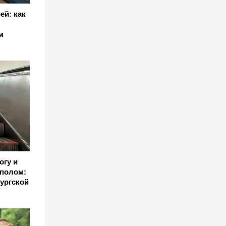
ей: как
м
огу и
уполом:
ургской