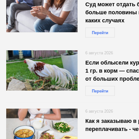
Суд может отдать 
больше половины и
каких случаях
Перейти
6 августа 2026
Если облысели ку
1 гр. в корм — сп
от больших пробл
Перейти
6 августа 2026
Как я заказываю в 
переплачивать - ч