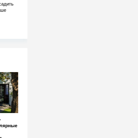
садить
чше
-
улярные
и