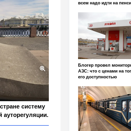
всем надо идти на пенс
Блогер провел монитор
АЗС: что с ценами на то
его доступностью
енка кровотока в мозге
стране систему
 ауторегуляции.