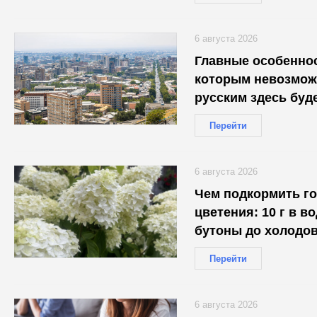
6 августа 2026
Главные особеннос
которым невозмож
русским здесь буд
Перейти
6 августа 2026
Чем подкормить г
цветения: 10 г в в
бутоны до холодо
Перейти
6 августа 2026