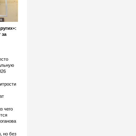
других»:
 за
есто
еальную
026
хитрости
ат
з чего
тся
оганова
, но без