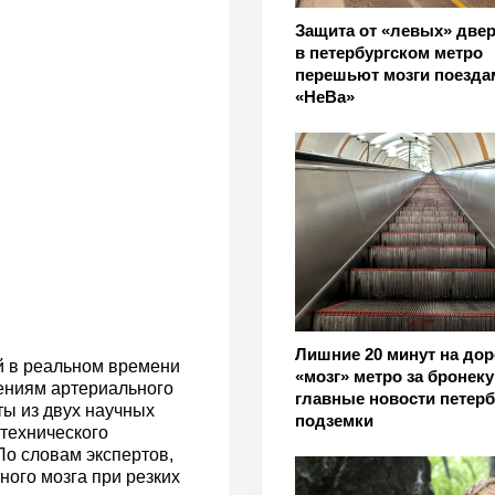
Защита от «левых» двер
в петербургском метро
перешьют мозги поезда
«НеВа»
Лишние 20 минут на дор
й в реальном времени
«мозг» метро за бронек
нениям артериального
главные новости петерб
ты из двух научных
подземки
технического
По словам экспертов,
ного мозга при резких