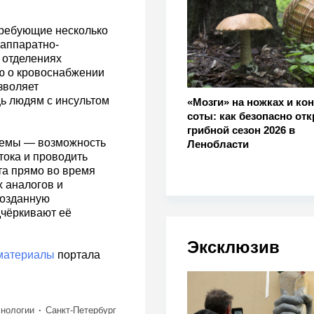
требующие несколько
аппаратно-
 отделениях
ю о кровоснабжении
зволяет
ь людям с инсультом
«Мозги» на ножках и ко
соты: как безопасно от
грибной сезон 2026 в
темы — возможность
Ленобласти
тока и проводить
та прямо во время
 аналогов и
созданную
дчёркивают её
Эксклюзив
материалы
портала
хнологии
Санкт-Петербург