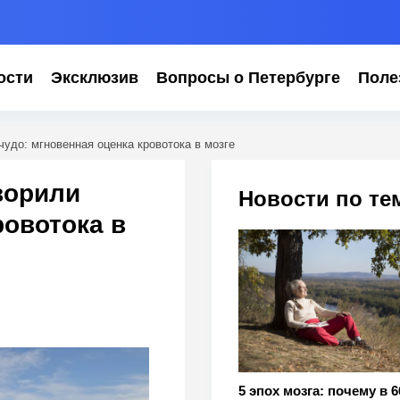
ости
Эксклюзив
Вопросы о Петербурге
Поле
удо: мгновенная оценка кровотока в мозге
ворили
Новости по те
ровотока в
5 эпох мозга: почему в 6