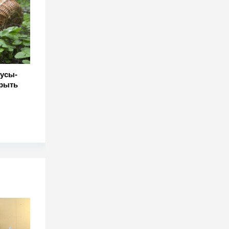
нусы-
крыть