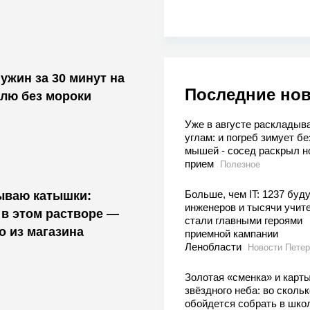
ужин за 30 минут на
Последние но
лю без мороки
Уже в августе раскладыв
углам: и погреб зимует бе
мышей - сосед раскрыл н
прием
Полезное
Больше, чем IT: 1237 буд
ываю катышки:
инженеров и тысячи учит
в этом растворе —
стали главными героями
о из магазина
приемной кампании
Ленобласти
Новости Петер
Золотая «сменка» и карт
звёздного неба: во скольк
обойдется собрать в шко