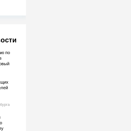
вости
аю по
з
овый
ущих
елей
бурга
ы
о
лу