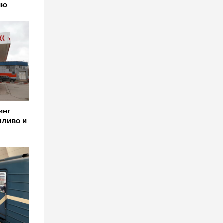
ию
инг
пливо и