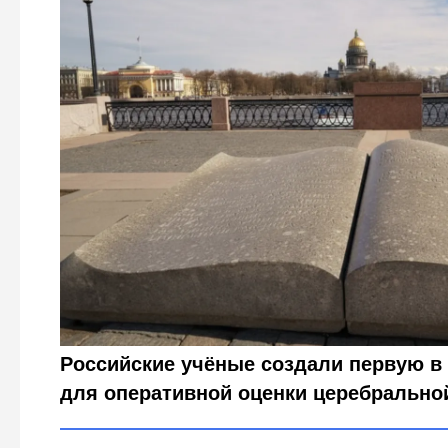
Петербургские ученые сотворили чудо: мгновенная оц
Городовой ру
Российские учёные создали первую в 
для оперативной оценки церебральной