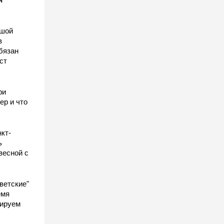
ьшой
в
бязан
ст
ы
ри
ер и что
кт-
ь
весной с
ветские"
емя
гируем