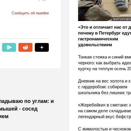
Сообщить об ошибке
«Это и отличает нас от 
почему в Петербург едут
гастронамическим
удовольствием
Тонкая стежка и синий вм
черного: как выбрать ид
куртку на теплую осень 2
Дневник на вес золота и 
с гардеробом: собираем
школьника без лишних тр
кладываю по углам: и
«Жеребейки» в сметане: и
 мышей - сосед
на самом деле складывае
ием
легендарный вкус бефстр
С жимолостью и чесноком