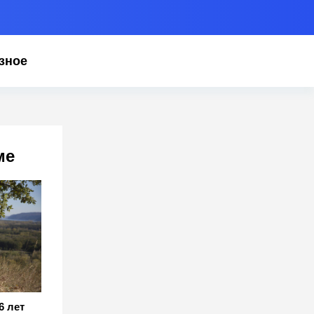
зное
ме
6 лет