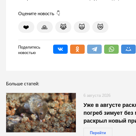
Оцените новость
❤️
🙏
😹
🙀
😿
Поделитесь
новостью
Больше статей:
6 августа 2026
Уже в августе рас
погреб зимует без
раскрыл новый пр
Перейти