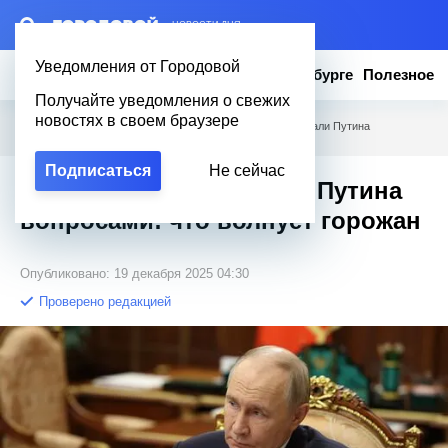
– НОВОСТИ ДНЯ
Уведомления от Городовой
Новости
Эксклюзив
Вопросы о Петербурге
Полезное
Получайте уведомления о свежих
новостях в своем браузере
Городовой
/
Новости Петербурга
/
Петербуржцы засыпали Путина
вопросами: что волнует горожан
Подписаться
Не сейчас
Петербуржцы засыпали Путина
вопросами: что волнует горожан
Опубликовано: 19 декабря 2025 04:30
Проверено редакцией