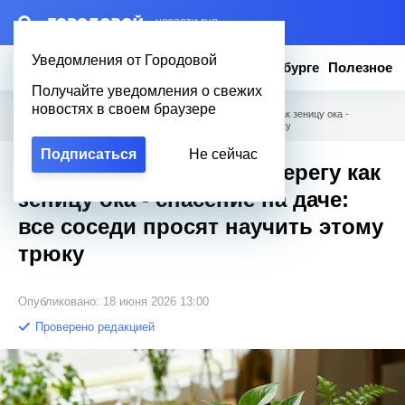
– НОВОСТИ ДНЯ
Уведомления от Городовой
Новости
Эксклюзив
Вопросы о Петербурге
Полезное
Получайте уведомления о свежих
новостях в своем браузере
Городовой
/
Полезное
/
Пластиковые бутылки берегу как зеницу ока -
спасение на даче: все соседи просят научить этому трюку
Подписаться
Не сейчас
Пластиковые бутылки берегу как
зеницу ока - спасение на даче:
все соседи просят научить этому
трюку
Опубликовано: 18 июня 2026 13:00
Проверено редакцией