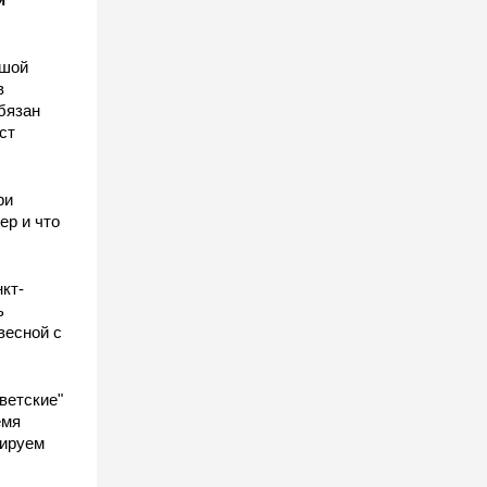
ьшой
в
бязан
ст
ы
ри
ер и что
кт-
ь
весной с
ветские"
емя
гируем