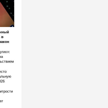
ичный
 в
закон
угих»:
за
льствием
есто
еальную
026
хитрости
ат