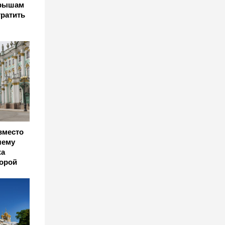
крышам
тратить
вместо
чему
жа
корой