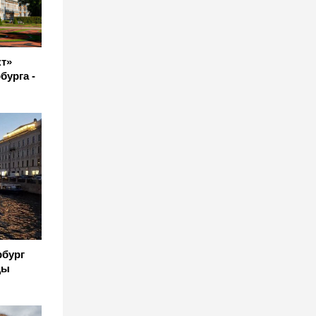
т»
бурга -
рбург
цы