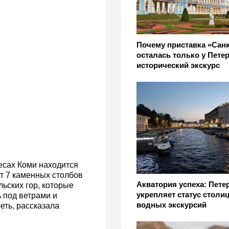
Почему приставка «Санк
осталась только у Петер
исторический экскурс
есах Коми находится
т 7 каменных столбов
Акватория успеха: Пете
ьских гор, которые
укрепляет статус столи
ь под ветрами и
водных экскурсий
еть, рассказала