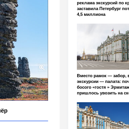
реклама экскурсий по 
заставила Петербург по
4,5 миллиона
Вместо рамок — забор, 
лбы в 14 этажей – как
экскурсии — палата: по
босого «гостя » Эрмита
пришлось увозить на с
нёр