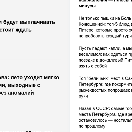
минусы
Не только пышки на Бол
и будут выплачивать
Конюшенной: топ-5 блюд 
стоит ждать
Питере, которые просто о
попробовать каждый тури
Пусть падают капли, а м
веселимся: как одеться п
поездке в дождливый Пит
взять с собой
ва: лето уходит мягко
Топ "беличьих" мест в Сан
Петербурге: где покормит
ми, выходные с
рыжехвостых попрошаек 
без аномалий
руки
Назад в СССР: самые "со
места Петербурга, где вр
остановилось — носталь
по прошлому