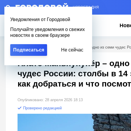
– НОВОСТИ ДНЯ
Уведомления от Городовой
Нов
Получайте уведомления о свежих
новостях в своем браузере
Городовой
/
Полезное
/
Плато Маньпупунёр – одно из семи чудес Рос
Подписаться
Не сейчас
Плато Маньпупунёр – одно
чудес России: столбы в 14 
как добраться и что посмо
Опубликовано: 28 апреля 2026 18:13
Проверено редакцией