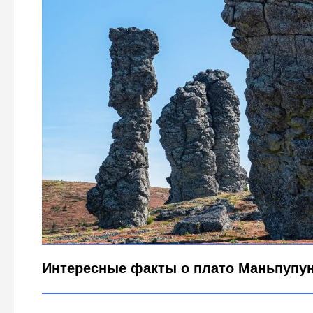
Плато Маньпупунёр – одно из семи чудес России: сто
добраться и что посмотреть
Legion-Media
Интересные факты о плато Маньпупу