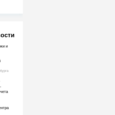
вости
ки и
й
бурга
т
—
счета
ентра