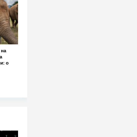
 на
а
и: о