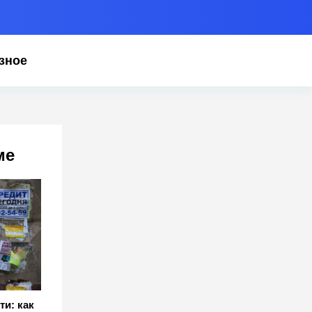
зное
ме
ти: как