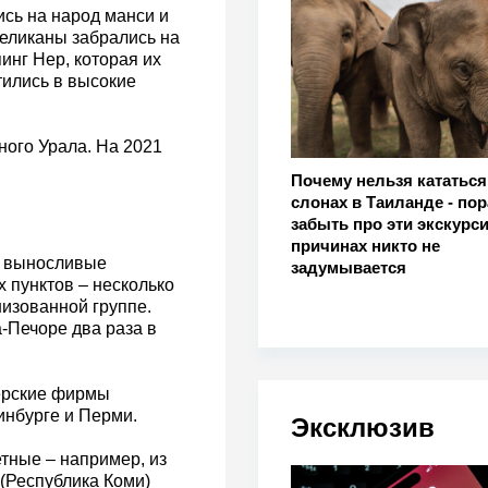
сь на народ манси и
великаны забрались на
инг Нер, которая их
тились в высокие
ого Урала. На 2021
Почему нельзя кататься
слонах в Таиланде - пор
забыть про эти экскурси
причинах никто не
и выносливые
задумывается
 пунктов – несколько
низованной группе.
-Печоре два раза в
нерские фирмы
инбурге и Перми.
Эксклюзив
етные – например, из
(Республика Коми)