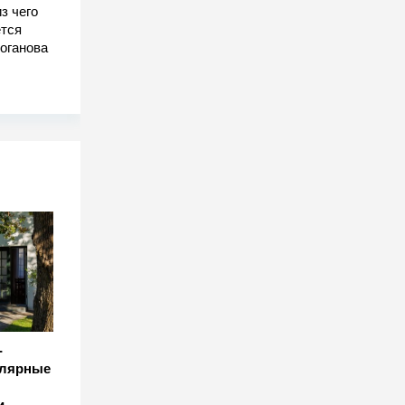
з чего
тся
оганова
-
улярные
и