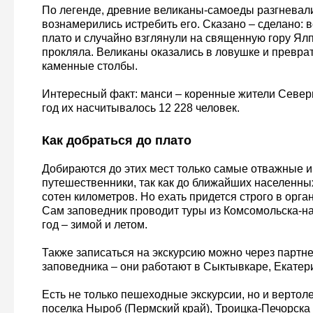
По легенде, древние великаны-самоеды разгневали
вознамерились истребить его. Сказано – сделано: 
плато и случайно взглянули на священную гору Ялп
прокляла. Великаны оказались в ловушке и превра
каменные столбы.
Интересный факт: манси – коренные жители Северн
год их насчитывалось 12 228 человек.
Как добраться до плато
Добираются до этих мест только самые отважные 
путешественники, так как до ближайших населенных
сотен километров. Но ехать придется строго в орга
Сам заповедник проводит туры из Комсомольска-на
год – зимой и летом.
Также записаться на экскурсию можно через парт
заповедника – они работают в Сыктывкаре, Екатер
Есть не только пешеходные экскурсии, но и вертол
поселка Ныроб (Пермский край), Троицка-Печорска 