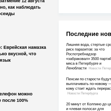
затмение 12 августа
дно, как наблюдать
рсеиды
Последние но
Лишняя вода, стертые сро
е: Еврейская намазка
риск паразитов: за что
ько вкусной, что
Роспотребнадзор
«забраковал» 3500 парти
 язык
мяса в Петербурге и
Ленобласти
Новости Петер
Пенсии по старости буду
выплачивать по-новому 
кому стоит ждать перера
телефон можно
Новости Петербурга
е после 100%
20 минут от Колпино до ц
и «левая полоса» для