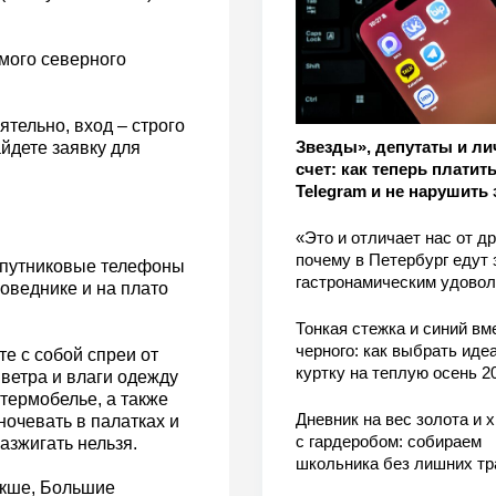
амого северного
тельно, вход – строго
Звезды», депутаты и л
йдете заявку для
счет: как теперь платить
Telegram и не нарушить 
«Это и отличает нас от др
почему в Петербург едут 
спутниковые телефоны
гастронамическим удово
поведнике и на плато
Тонкая стежка и синий вм
черного: как выбрать ид
е с собой спреи от
куртку на теплую осень 2
ветра и влаги одежду
 термобелье, а также
Дневник на вес золота и 
ночевать в палатках и
с гардеробом: собираем
азжигать нельзя.
школьника без лишних тр
Якше, Большие