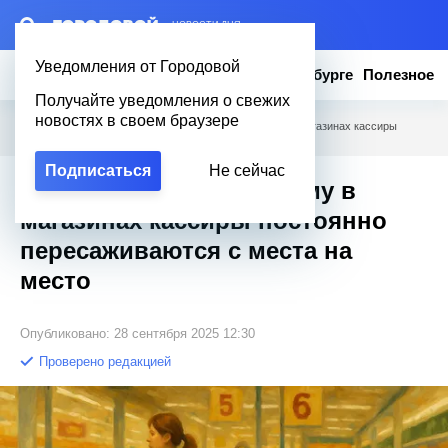
– НОВОСТИ ДНЯ
Уведомления от Городовой
Новости
Эксклюзив
Вопросы о Петербурге
Полезное
Получайте уведомления о свежих
новостях в своем браузере
Городовой
/
Полезное
/
«Пройдите сюда»: почему в магазинах кассиры
постоянно пересаживаются с места на место
Подписаться
Не сейчас
«Пройдите сюда»: почему в
магазинах кассиры постоянно
пересаживаются с места на
место
Опубликовано: 28 сентября 2025 12:30
Проверено редакцией