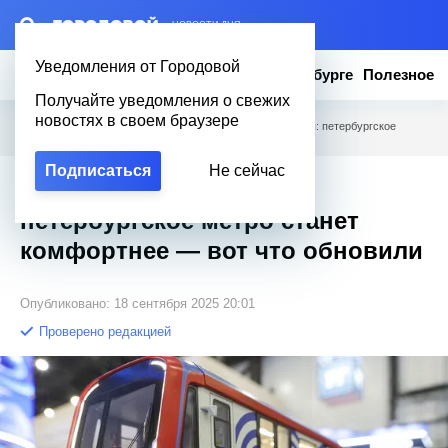
– НОВОСТИ ДНЯ
Уведомления от Городовой
Новости
Эксклюзив
Вопросы о Петербурге
Полезное
Получайте уведомления о свежих
новостях в своем браузере
Городовой
/
Новости Петербурга
/
Пять лет обновления: петербургское
метро станет комфортнее — вот что обновили
Подписаться
Не сейчас
Пять лет обновления:
петербургское метро станет
комфортнее — вот что обновили
Опубликовано: 18 сентября 2025 20:01
Проверено редакцией