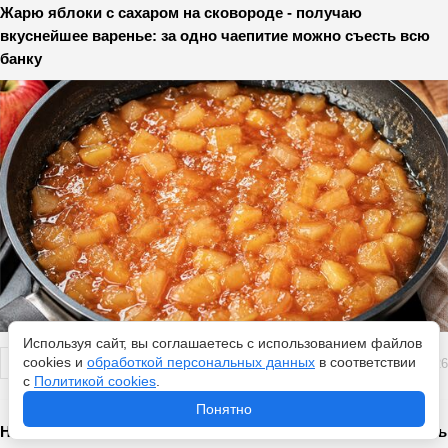
Жарю яблоки с сахаром на сковороде - получаю
вкуснейшее варенье: за одно чаепитие можно съесть всю
банку
Используя сайт, вы соглашаетесь с использованием файлов
cookies и
обработкой персональных данных
в соответствии
Перейти
7 августа 2026
с
Политикой cookies
.
Понятно
Народные приметы на 7 августа: что нужно и нельзя делать