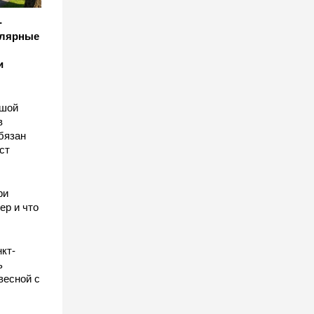
-
улярные
и
ьшой
в
бязан
ст
ы
ри
ер и что
кт-
ь
весной с