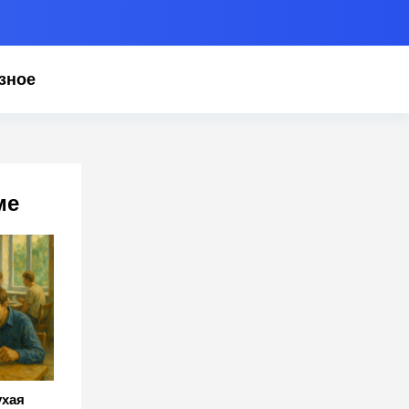
зное
ме
ухая