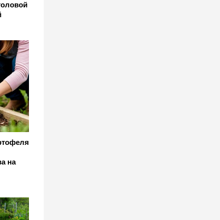
столовой
й
ртофеля
а на