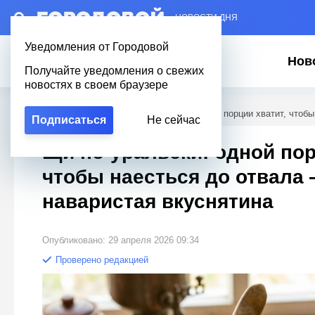
– НОВОСТИ ДНЯ
Уведомления от Городовой
Нов
Получайте уведомления о свежих
новостях в своем браузере
Городовой
/
Полезное
/
Щи по-уральски: одной порции хватит, чтоб
Подписаться
Не сейчас
Щи по-уральски: одной пор
чтобы наесться до отвала
наваристая вкуснятина
Опубликовано: 29 апреля 2026 09:34
Проверено редакцией