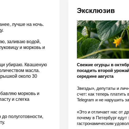
Эксклюзив
нее, лучше на ночь.
у.
лю, заливаю водой,
луковицу и морковь и
Свежие огурцы в октябр
ощи убираю. Квашеную
посадить второй урожай
оличеством масла.
середине августа
крышкой около 30
Звезды», депутаты и лич
обавляю морковь и
счет: как теперь платить 
асту и слегка
Telegram и не нарушить з
«Это и отличает нас от др
 до полуготовности,
почему в Петербург едут 
ту.
гастронамическим удово