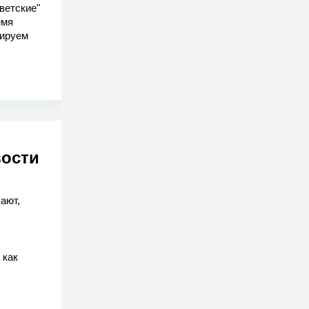
ветские"
емя
гируем
вости
ают,
 как