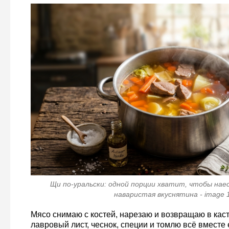
Щи по-уральски: одной порции хватит, чтобы нае
наваристая вкуснятина - image 
Мясо снимаю с костей, нарезаю и возвращаю в ка
лавровый лист, чеснок, специи и томлю всё вместе 