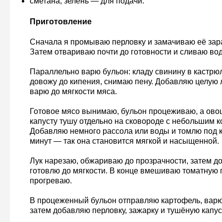
сметана, зелень — для подачи.
Приготовление
Сначала я промываю перловку и замачиваю её зара
Затем отвариваю почти до готовности и сливаю вод
Параллельно варю бульон: кладу свинину в кастрю
довожу до кипения, снимаю пену. Добавляю целую 
варю до мягкости мяса.
Готовое мясо вынимаю, бульон процеживаю, а ов
капусту тушу отдельно на сковороде с небольшим к
Добавляю немного рассола или воды и томлю под 
минут — так она становится мягкой и насыщенной.
Лук нарезаю, обжариваю до прозрачности, затем д
готовлю до мягкости. В конце вмешиваю томатную п
прогреваю.
В процеженный бульон отправляю картофель, варю
затем добавляю перловку, зажарку и тушёную капус