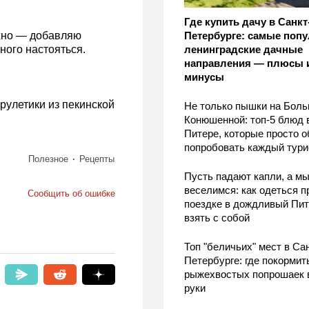
Где купить дачу в Санкт
ужно — добавляю
Петербурге: самые поп
ного настояться.
ленинградские дачные
направления — плюсы 
минусы
 рулетики из пекинской
Не только пышки на Бол
Конюшенной: топ-5 блюд 
Питере, которые просто о
попробовать каждый тури
Полезное
Рецепты
Пусть падают капли, а м
веселимся: как одеться п
Сообщить об ошибке
поездке в дождливый Пит
взять с собой
Топ "беличьих" мест в Сан
Петербурге: где покормит
рыжехвостых попрошаек 
руки