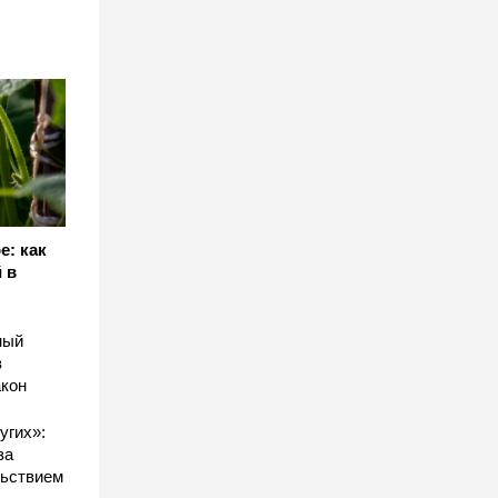
е: как
 в
ный
в
акон
угих»:
за
льствием