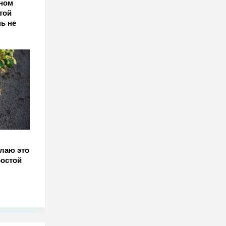
оном
той
ь не
елаю это
ростой