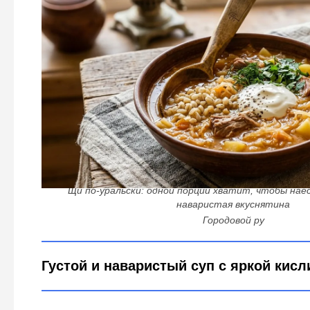
Щи по-уральски: одной порции хватит, чтобы нае
наваристая вкуснятина
Городовой ру
Густой и наваристый суп с яркой кисл