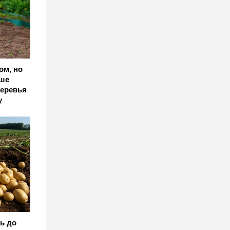
ом, но
чше
деревья
у
ь до