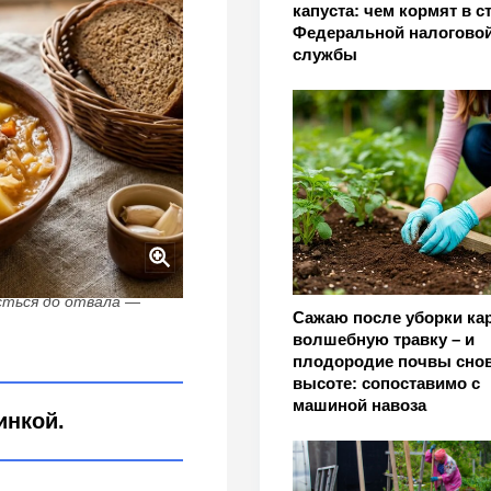
капуста: чем кормят в 
Федеральной налогово
службы
сться до отвала —
Сажаю после уборки ка
волшебную травку – и
плодородие почвы снов
высоте: сопоставимо с
машиной навоза
инкой.