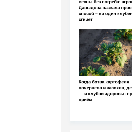
весны без погреба: агр
Давыдова назвала прос
способ – ни один клубен
сгниет
Когда ботва картофеля
почернела и засохла, д
— и клубни здоровы: п
приём