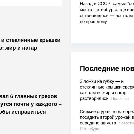
Назад в СССР: самые "со
места Петербурга, где вр
остановилось — носталь
по прошлому
— и стеклянные крышки
з: жир и нагар
Последние но
2 ложки на губку — и
стеклянные крышки сверк
как алмаз: жир и нагар
ал 6 главных грехов
растворились
Полезное
утся почти у каждого –
тобы исправиться
Свежие огурцы в октябре:
посадить второй урожай в
середине августа
Новости
Петербурга