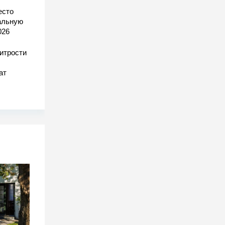
есто
еальную
026
хитрости
ат