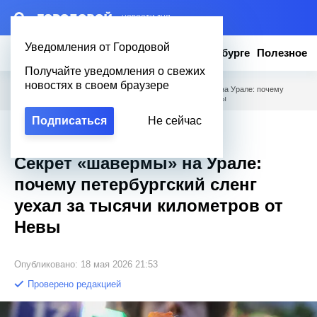
– НОВОСТИ ДНЯ
Уведомления от Городовой
Новости
Эксклюзив
Вопросы о Петербурге
Полезное
Получайте уведомления о свежих
новостях в своем браузере
Городовой
/
Новости Петербурга
/
Секрет «шавермы» на Урале: почему
петербургский сленг уехал за тысячи километров от Невы
Подписаться
Не сейчас
Эксклюзив
Секрет «шавермы» на Урале:
почему петербургский сленг
уехал за тысячи километров от
Невы
Опубликовано: 18 мая 2026 21:53
Проверено редакцией