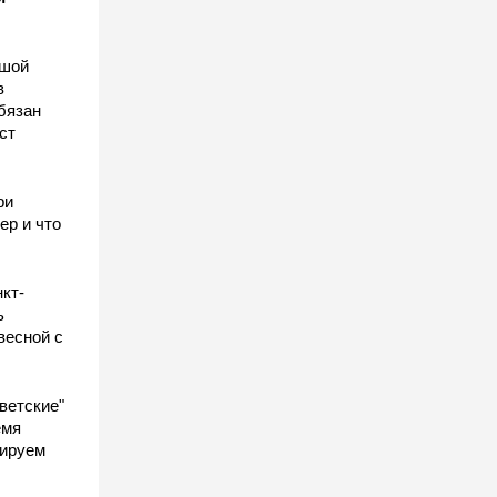
ьшой
в
бязан
ст
ы
ри
ер и что
кт-
ь
весной с
ветские"
емя
гируем