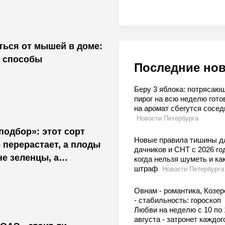
ться от мышей в доме:
 способы
Последние но
Беру 3 яблока: потрясаю
пирог на всю неделю гото
на аромат сбегутся сосед
Новости Петербурга
подбор»: этот сорт
Новые правила тишины д
 перерастает, а плоды
дачников и СНТ с 2026 го
е зеленцы, а
когда нельзя шуметь и ка
штраф
Новости Петербурга
Овнам - романтика, Козер
- стабильность: гороскоп
Любви на неделю с 10 по 
августа - затронет каждог