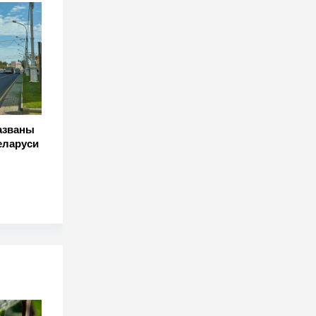
названы
еларуси