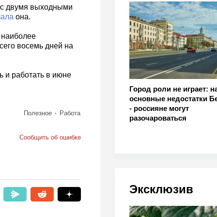
е с двумя выходными
зала
она.
м наиболее
сего восемь дней на
ь и работать в июне
Город роли не играет: 
основные недостатки Б
- россияне могут
Полезное
Работа
разочароваться
Сообщить об ошибке
Эксклюзив