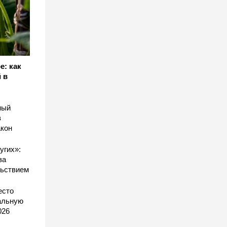
е: как
 в
ный
в
акон
угих»:
за
льствием
есто
еальную
026