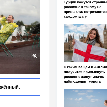
Турции кажутся странны
россияне к такому не
привыкли: встречаются
каждом шагу
д за последние три года
К каким вещам в Англии
получится привыкнуть -
россияне живут иначе:
наблюдения туриста
яжённый.