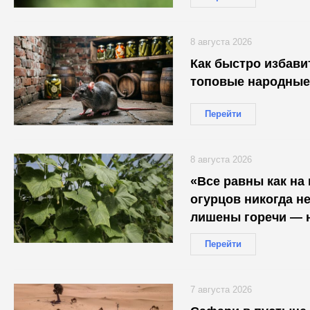
8 августа 2026
Как быстро избави
топовые народные
Перейти
8 августа 2026
«Все равны как на 
огурцов никогда не
лишены горечи — н
загляденье
Перейти
7 августа 2026