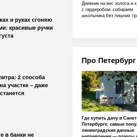
Дневник на вес золота и 
с гардеробом: собираем
школьника без лишних тр
ах и руках сгоняю
и: красивые ручки
густа
Про Петербург
литра: 2 способа
на участке – даже
останется
Где купить дачу в Санкт
Петербурге: самые поп
ленинградские дачные
е в банки не
направления — плюсы 