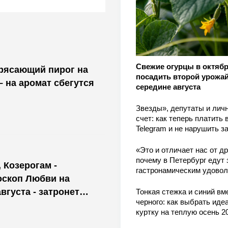
Свежие огурцы в октябр
трясающий пирог на
посадить второй урожай
– на аромат сбегутся
середине августа
Звезды», депутаты и лич
счет: как теперь платить 
Telegram и не нарушить з
«Это и отличает нас от др
почему в Петербург едут 
 Козерогам -
гастронамическим удово
оскоп Любви на
августа - затронет
Тонкая стежка и синий вм
черного: как выбрать ид
куртку на теплую осень 2