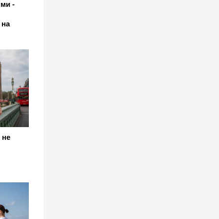
ми -
 на
 не