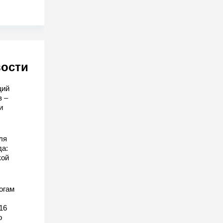
вости
щий
в –
и
ля
да:
кой
огам
16
о