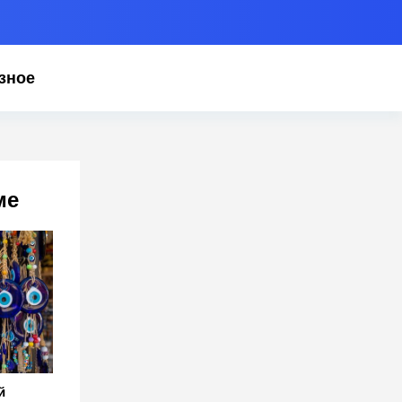
зное
ме
й