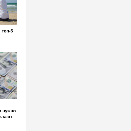
 топ‑5
м нужно
делают