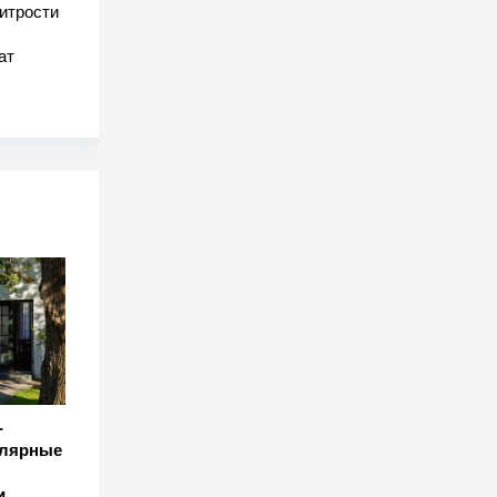
хитрости
ат
-
улярные
и