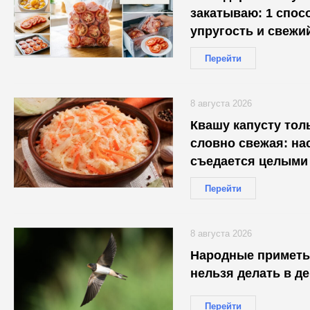
закатываю: 1 спос
упругость и свежи
Перейти
8 августа 2026
Квашу капусту толь
словно свежая: нас
съедается целыми
Перейти
8 августа 2026
Народные приметы 
нельзя делать в д
Перейти