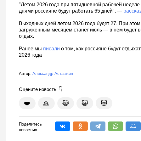
"Летом 2026 года при пятидневной рабочей недел
днями россияне будут работать 65 дней", —
расска
Выходных дней летом 2026 года будет 27. При это
загруженным месяцем станет июль — в нём будет в
отдых.
Ранее мы
писали
о том, как россияне будут отдыхат
2026 года
Автор:
Александр Асташкин
Оцените новость
❤️
🙏
😹
🙀
😿
Поделитесь
новостью