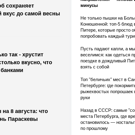
минусы
об сохраняет
й вкус до самой весны
Не только пышки на Бол
Конюшенной: топ-5 блюд 
Питере, которые просто о
попробовать каждый тури
Пусть падают капли, а м
ко так - хрустит
веселимся: как одеться п
поездке в дождливый Пит
только вкусно, что
взять с собой
 банками
Топ "беличьих" мест в Сан
Петербурге: где покормит
рыжехвостых попрошаек 
руки
Назад в СССР: самые "со
на 8 августа: что
места Петербурга, где вр
ень Параскевы
остановилось — носталь
по прошлому