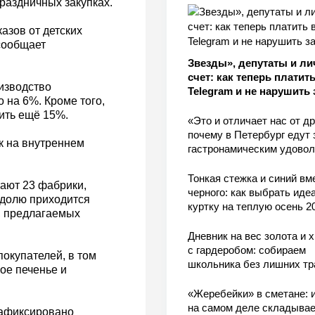
раздничных закупках.
азов от детских
сообщает
Звезды», депутаты и л
счет: как теперь платить
изводство
Telegram и не нарушить 
 на 6%. Кроме того,
ить ещё 15%.
«Это и отличает нас от др
почему в Петербург едут 
к на внутреннем
гастронамическим удово
Тонкая стежка и синий вм
ают 23 фабрики,
черного: как выбрать ид
 долю приходится
куртку на теплую осень 2
, предлагаемых
Дневник на вес золота и 
с гардеробом: собираем
окупателей, в том
школьника без лишних тр
ое печенье и
«Жеребейки» в сметане: и
на самом деле складывае
зафиксировано