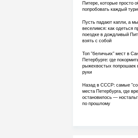
Питере, которые просто о
попробовать каждый тури
Пусть падают капли, а м
веселимся: как одеться п
поездке в дождливый Пит
взять с собой
Топ "беличьих" мест в Сан
Петербурге: где покормит
рыжехвостых попрошаек 
руки
Назад в СССР: самые "со
места Петербурга, где вр
остановилось — носталь
по прошлому