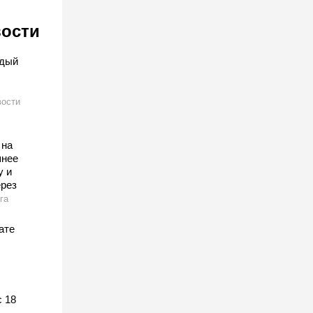
вости
ждый
ости
 на
шнее
у и
ерез
га
ате
 18