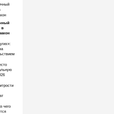
ичный
 в
закон
угих»:
за
льствием
есто
еальную
026
хитрости
ат
з чего
тся