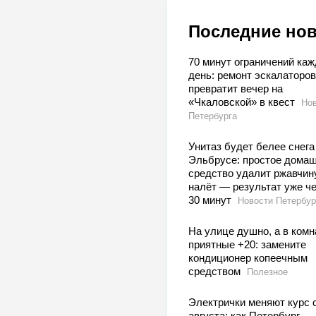
Последние но
70 минут ограничений ка
день: ремонт эскалаторов
превратит вечер на
«Чкаловской» в квест
Нов
Петербурга
Унитаз будет белее снега
Эльбрусе: простое дома
средство удалит ржавчин
налёт — результат уже ч
30 минут
Новости Петербур
На улице душно, а в комн
приятные +20: замените
кондиционер копеечным
средством
Полезное
Электрички меняют курс с
августа: как Петербург