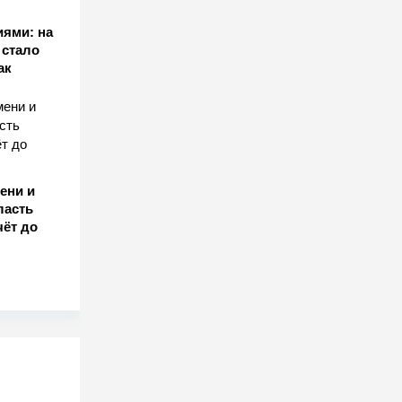
иями: на
 стало
ак
ени и
ласть
чёт до