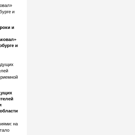
роки и
аковал»
рбурге и
удущих
ителей
и
области