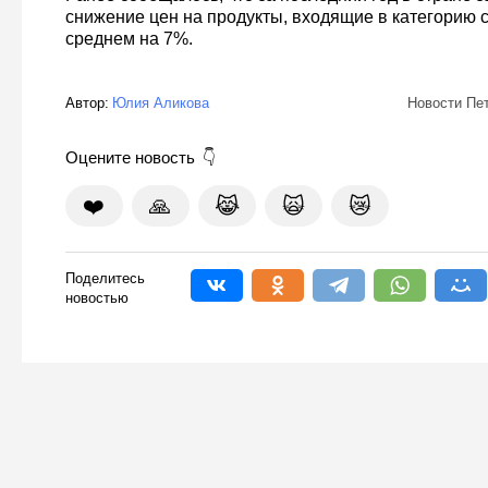
снижение цен на продукты, входящие в категорию 
среднем на 7%.
Автор:
Юлия Аликова
Новости Пе
Оцените новость
❤️
🙏
😹
🙀
😿
Поделитесь
новостью