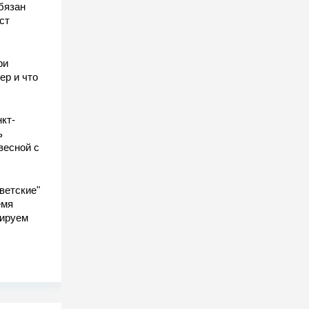
бязан
ст
ы
ри
ер и что
кт-
ь
весной с
ветские"
емя
гируем