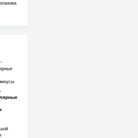
оганова
-
улярные
и
ьшой
в