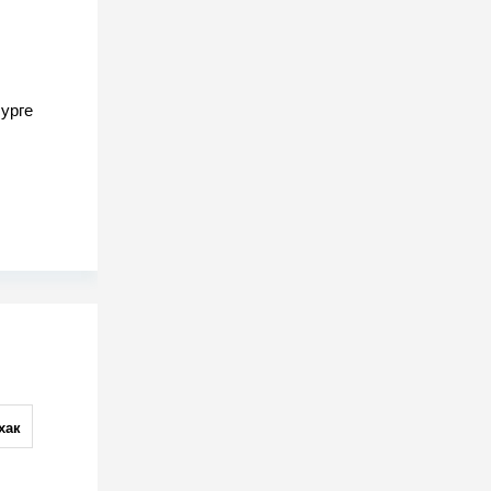
урге
хак