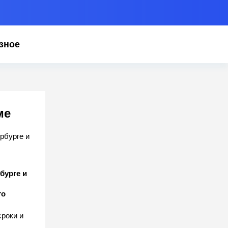
зное
ме
бурге и
то