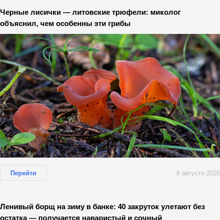
Черные лисички — литовские трюфели: миколог
объяснил, чем особенны эти грибы
Перейти
8 августа 2026
Ленивый борщ на зиму в банке: 40 закруток улетают без
остатка — получается наваристый и сочный