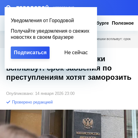
– НОВОСТИ ДНЯ
Уведомления от Городовой
Новости
Эксклюзив
Вопросы о Петербурге
Полезное
Получайте уведомления о свежих
новостях в своем браузере
Городовой
/
Новости Петербурга
/
Старые налоговые грешки всплывут: срок
забвения по преступлениям хотят заморозить
Подписаться
Не сейчас
Старые налоговые грешки
всплывут: срок забвения по
преступлениям хотят заморозить
Опубликовано: 14 января 2026 23:00
Проверено редакцией