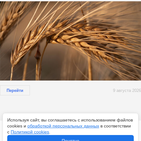
Перейти
9 августа 2026
Используя сайт, вы соглашаетесь с использованием файлов
cookies и
обработкой персональных данных
в соответствии
Новости по теме
с
Политикой cookies
.
Понятно