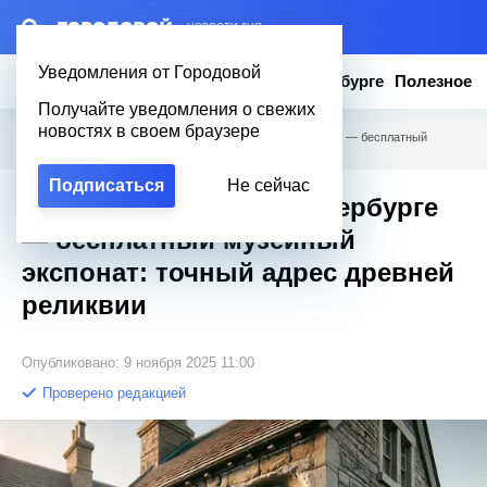
– НОВОСТИ ДНЯ
Уведомления от Городовой
Новости
Эксклюзив
Вопросы о Петербурге
Полезное
Получайте уведомления о свежих
новостях в своем браузере
Городовой
/
Полезное
/
Стены этого дома в Петербурге — бесплатный
музейный экспонат: точный адрес древней реликвии
Подписаться
Не сейчас
Стены этого дома в Петербурге
— бесплатный музейный
экспонат: точный адрес древней
реликвии
Опубликовано: 9 ноября 2025 11:00
Проверено редакцией