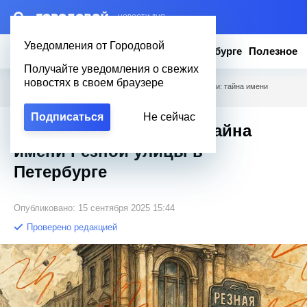
– НОВОСТИ ДНЯ
Уведомления от Городовой
Новости
Эксклюзив
Вопросы о Петербурге
Полезное
Получайте уведомления о свежих
новостях в своем браузере
Городовой
/
Новости Петербурга
/
Не резали, а исказили: тайна имени
Резной улицы в Петербурге
Подписаться
Не сейчас
Не резали, а исказили: тайна
имени Резной улицы в
Петербурге
Опубликовано: 15 сентября 2025 15:44
Проверено редакцией