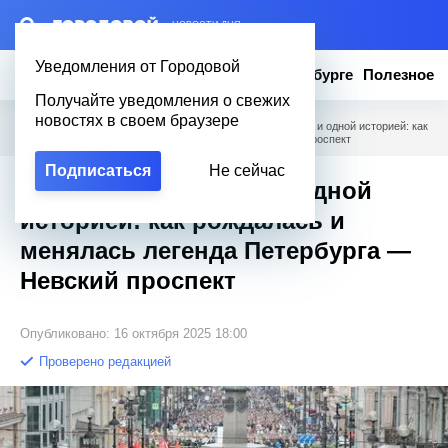
– НОВОСТИ ДНЯ
Уведомления от Городовой
Новости
Эксклюзив
Вопросы о Петербурге
Полезное
Получайте уведомления о свежих
новостях в своем браузере
Городовой
/
Новости Петербурга
/
Улица с сотней имен и одной историей: как
рождалась и менялась легенда Петербурга — Невский проспект
Подписаться
Не сейчас
Улица с сотней имен и одной
историей: как рождалась и
менялась легенда Петербурга —
Невский проспект
Опубликовано: 16 октября 2025 18:00
Проверено редакцией