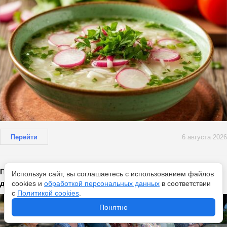
Перейти
6 августа 2026
Пенсионерам России со стажем до 2002 года положена
Используя сайт, вы соглашаетесь с использованием файлов
доплата - как ее получить
cookies и
обработкой персональных данных
в соответствии
с
Политикой cookies
.
Понятно