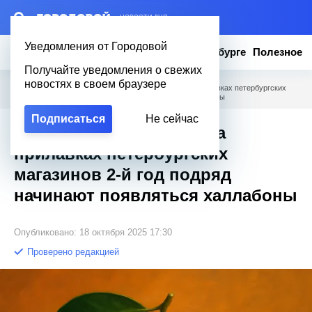
– НОВОСТИ ДНЯ
Уведомления от Городовой
Новости
Эксклюзив
Вопросы о Петербурге
Полезное
Получайте уведомления о свежих
новостях в своем браузере
Городовой
/
Полезное
/
Уродливый апельсин: на прилавках петербургских
магазинов 2-й год подряд начинают появляться халлабоны
Подписаться
Не сейчас
Уродливый апельсин: на
прилавках петербургских
магазинов 2-й год подряд
начинают появляться халлабоны
Опубликовано: 18 октября 2025 17:30
Проверено редакцией