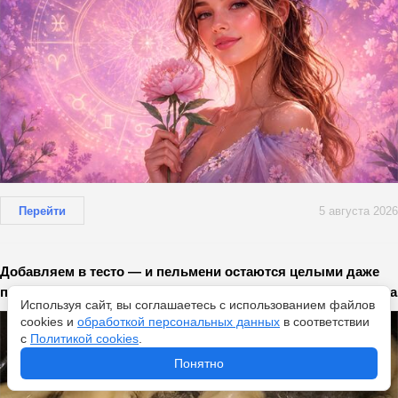
Перейти
5 августа 2026
Добавляем в тесто — и пельмени остаются целыми даже
после долгой варки: не ингредиент, а палочка-выручалочка
Используя сайт, вы соглашаетесь с использованием файлов
cookies и
обработкой персональных данных
в соответствии
с
Политикой cookies
.
Понятно