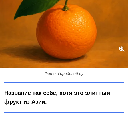
Уродливый апельсин: на прилавках петербургских магазинов 2-й
год подряд начинают появляться халлабоны
Фото: Городовой.ру
Название так себе, хотя это элитный
фрукт из Азии.