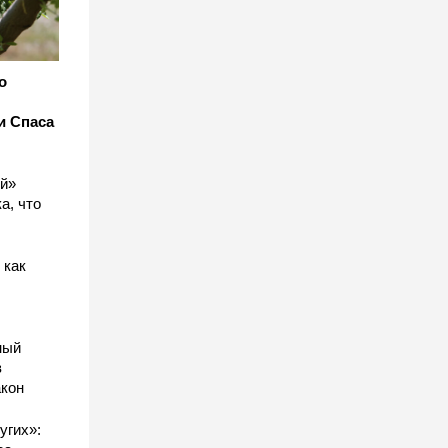
о
и Спаса
ый»
а, что
 как
ный
в
акон
угих»: