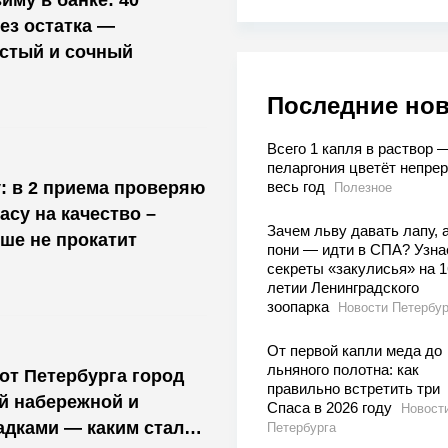
ез остатка —
стый и сочный
Последние но
Всего 1 капля в раствор 
пеларгония цветёт непре
у: в 2 приема проверяю
весь год
Полезное
асу на качество –
Зачем льву давать лапу, 
ше не прокатит
пони — идти в СПА? Узна
секреты «закулисья» на 1
летии Ленинградского
зоопарка
Новости Петербур
От первой капли меда до
льняного полотна: как
т Петербурга город
правильно встретить три
й набережной и
Спаса в 2026 году
Новост
дками — каким стало
Петербурга