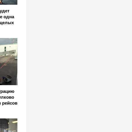
удет
е одна
 целых
страцию
Пулково
я рейсов