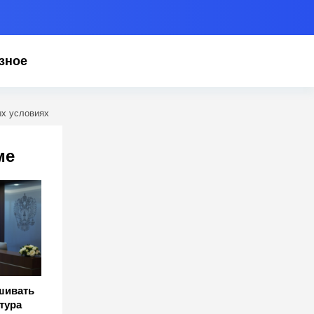
зное
ых условиях
ме
шивать
тура