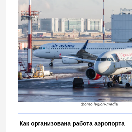
Ветер против Пулково: аэропорт справляется с не
подробности работы в экстремальных 
фото legion-media
Как организована работа аэропорта