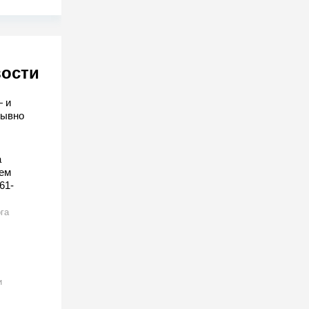
вости
— и
рывно
а
ем
61-
га
и