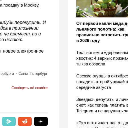
а посадку в Москву,
нибудь перекусить. И
От первой капли меда д
йса в приложении
льняного полотна: как
я не дремлет, но и
правильно встретить тр
то делают.
в 2026 году
ет новое электронное
Тест ногтем и «деревянн
хвостик: 4 верных признак
тыква созрела
тербурга
Санкт-Петербург
Свежие огурцы в октябре:
посадить второй урожай в
середине августа
Сообщить об ошибке
Звезды», депутаты и лич
счет: как теперь платить 
Telegram и не нарушить з
«Это и отличает нас от др