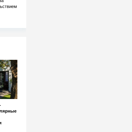
за
льствием
-
улярные
и