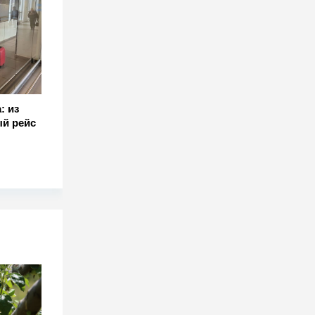
: из
й рейс