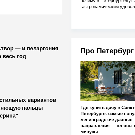
почему в Петербург едут 
гастронамическим удово
и пеларгония
Про Петербург
 весь год
 стильных вариантов
иняющую пальцы
Где купить дачу в Санкт
Петербурге: самые поп
ерина"
ленинградские дачные
направления — плюсы 
минусы