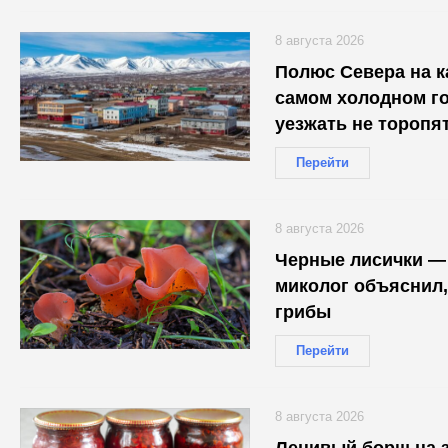
8 августа 2026
Полюс Севера на к
самом холодном го
уезжать не торопя
Перейти
8 августа 2026
Черные лисички —
миколог объяснил,
грибы
Перейти
8 августа 2026
Ленивый борщ на з