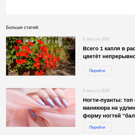
Больше статей:
8 августа 2026
Всего 1 капля в раствор — 
цветёт непрерывно
Перейти
8 августа 2026
Ногти-пуанты: топ
маникюра на удл
форму ногтей "бал
Перейти