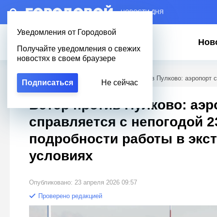
– НОВОСТИ ДНЯ
Уведомления от Городовой
Нов
Получайте уведомления о свежих
новостях в своем браузере
Городовой
/
Новости Петербурга
/
Ветер против Пулково: аэропорт 
Подписаться
Не сейчас
Ветер против Пулково: аэр
справляется с непогодой 2
подробности работы в экс
условиях
Опубликовано: 23 апреля 2026 09:57
Проверено редакцией