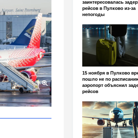
заинтересовалась заде
рейсов в Пулково из‑за
непогоды
15 ноября в Пулково вр
пошло не по расписани
аэропорт объяснил зад
рейсов
погодой 23 апреля -
условиях