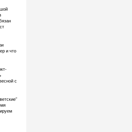
ьшой
в
бязан
ст
ы
ри
ер и что
кт-
ь
весной с
ветские"
емя
гируем