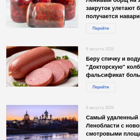
закруток улетают б
получается навари
Перейти
8 августа 2026
Беру спичку и вод
"Докторскую" колб
фальсификат боль
Перейти
8 августа 2026
Самый удаленный о
Ленобласти с ново
смотровыми площа