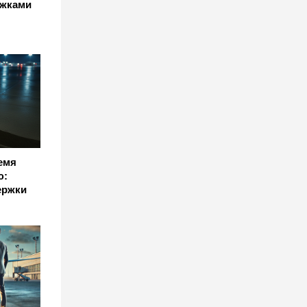
ржками
емя
ю:
ержки