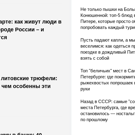
Не только пышки на Бол
Конюшенной: топ-5 блюд 
арте: как живут люди в
Питере, которые просто о
попробовать каждый тури
роде России – и
тся
Пусть падают капли, а м
веселимся: как одеться п
поездке в дождливый Пит
взять с собой
Топ "беличьих" мест в Сан
Петербурге: где покормит
 литовские трюфели:
рыжехвостых попрошаек 
 чем особенны эти
руки
Назад в СССР: самые "со
места Петербурга, где вр
остановилось — носталь
по прошлому
иму в банке: 40