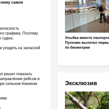
к нему самое
зопасность
ого графика. Поэтому
Улыбка вместо паспорта
 судна.
Пулково вылетел первы
по биометрии
и уходить на запасной
же решит показать
направление рейсов в
Эксклюзив
при сильном боковом
иям:
.