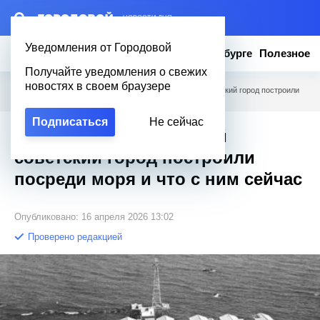
– НОВОСТИ ДНЯ
Уведомления от Городовой
Новости
Эксклюзив
Вопросы о Петербурге
Полезное
Получайте уведомления о свежих
новостях в своем браузере
Городовой
/
Полезное
/
Задолго до Дубая: Какой советский город построили
посреди моря и что с ним сейчас
Подписаться
Не сейчас
Задолго до Дубая: Какой
советский город построили
посреди моря и что с ним сейчас
Опубликовано: 16 апреля 2026 13:02
Проверено редакцией