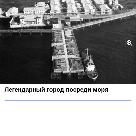
Задолго до Дубая: Какой советский город построили посреди
моря и что с ним сейчас
legion-media
Легендарный город посреди моря