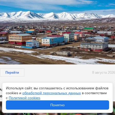
Перейти
8 августа 2026
Используя сайт, вы соглашаетесь с использованием файлов
Черные лисички — литовские трюфели: миколог
cookies и
обработкой персональных данных
в соответствии
объяснил, чем особенны эти грибы
с
Политикой cookies
.
Понятно