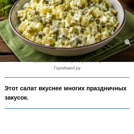
Этот салат с солёными огурцами затмил даже оливье: как
приготовить свежую вкуснятину
Городовой ру
Этот салат вкуснее многих праздничных
закусок.