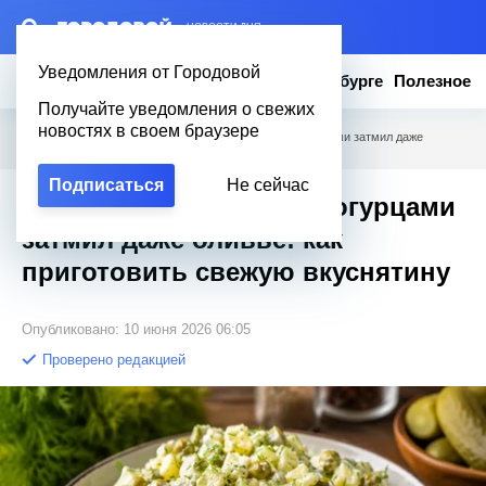
– НОВОСТИ ДНЯ
Уведомления от Городовой
Новости
Эксклюзив
Вопросы о Петербурге
Полезное
Получайте уведомления о свежих
новостях в своем браузере
Городовой
/
Полезное
/
Этот салат с солёными огурцами затмил даже
оливье: как приготовить свежую вкуснятину
Подписаться
Не сейчас
Этот салат с солёными огурцами
затмил даже оливье: как
приготовить свежую вкуснятину
Опубликовано: 10 июня 2026 06:05
Проверено редакцией