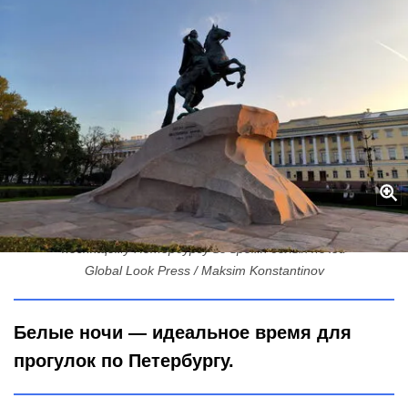
Сфинксы, лепнина и «кукурузина» у моря: маршрут по
неспящему Петербургу во время белых ночей
Global Look Press / Maksim Konstantinov
Белые ночи — идеальное время для
прогулок по Петербургу.