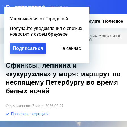
– НОВОСТИ ДНЯ
Уведомления от Городовой
Новости
Эксклюзив
Вопросы о Петербурге
Полезное
Получайте уведомления о свежих
новостях в своем браузере
Городовой
/
Новости Петербурга
/
Сфинксы, лепнина и «кукурузина» у моря:
маршрут по неспящему Петербургу во время белых ночей
Подписаться
Не сейчас
Эксклюзив
Сфинксы, лепнина и
«кукурузина» у моря: маршрут по
неспящему Петербургу во время
белых ночей
Опубликовано: 7 июня 2026 09:27
Проверено редакцией