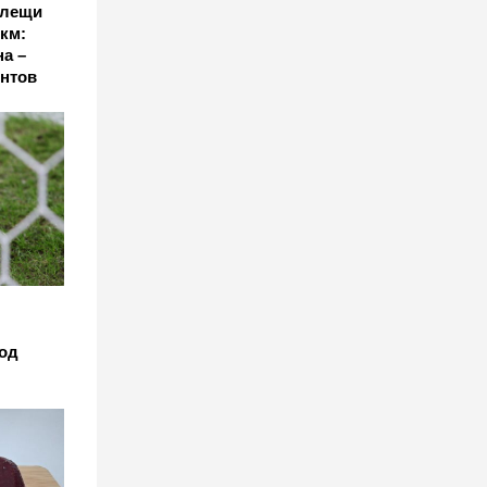
 клещи
км:
а –
нтов
од