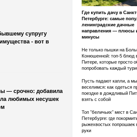
Где купить дачу в Санкт
Петербурге: самые поп
ленинградские дачные
направления — плюсы 
бывшему супругу
минусы
мущества - вот в
Не только пышки на Бол
Конюшенной: топ-5 блюд 
Питере, которые просто о
попробовать каждый тури
Пусть падают капли, а м
веселимся: как одеться п
ры — срочно: добавила
поездке в дождливый Пит
асла любимых несушек
взять с собой
ем
Топ "беличьих" мест в Сан
Петербурге: где покормит
рыжехвостых попрошаек 
руки