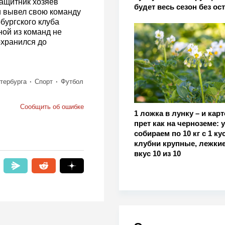
защитник хозяев
будет весь сезон без ос
и вывел свою команду
бургского клуба
ной из команд не
охранился до
тербурга
Спорт
Футбол
Сообщить об ошибке
1 ложка в лунку – и кар
прет как на черноземе: 
собираем по 10 кг с 1 кус
клубни крупные, лежкие
вкус 10 из 10