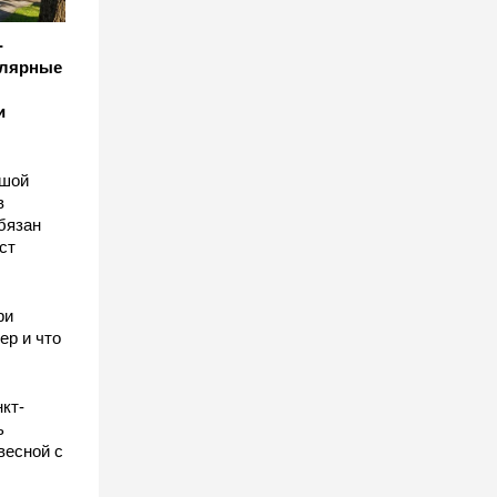
-
улярные
и
ьшой
в
бязан
ст
ы
ри
ер и что
кт-
ь
весной с