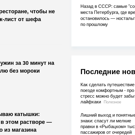
Назад в СССР: самые "со
ресторане, чтобы не
места Петербурга, где вр
остановилось — носталь
ек-лист от шефа
по прошлому
ужин за 30 минут на
Последние но
лю без мороки
Как сделать путешествие
поезде комфортным - про
стресс можно будет забы
лайфхаки
Полезное
ываю катышки:
Лишний выход и понятны
знаки: спасут ли мелкие
в этом растворе —
правки в «Рыбацком» тыс
о из магазина
пассажиров от очередей