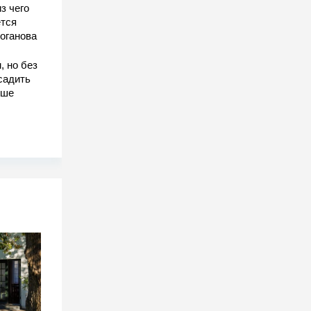
з чего
тся
оганова
, но без
садить
чше