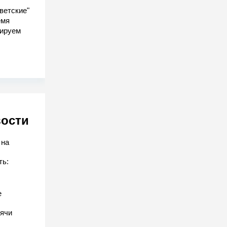
ветские"
емя
гируем
вости
 на
ть:
е
ячи