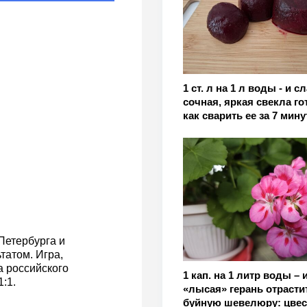
1 ст. л на 1 л воды - и с
сочная, яркая свекла го
как сварить ее за 7 мину
Петербурга и
атом. Игра,
а российского
1 кап. на 1 литр воды – 
:1.
«лысая» герань отрасти
буйную шевелюру: цвес