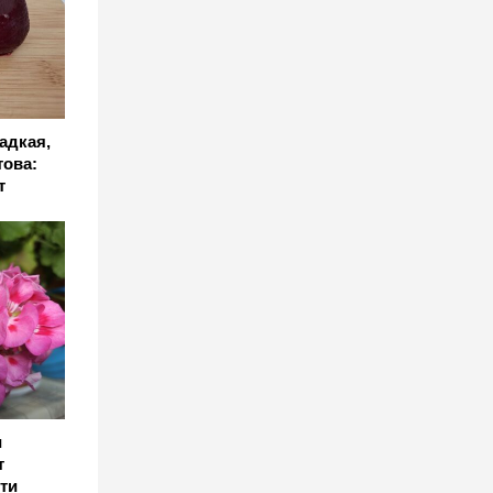
ладкая,
това:
т
и
т
ти