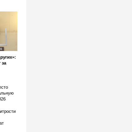
других»:
 за
есто
еальную
026
хитрости
ат