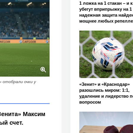
1 ложка на 1 стакан – и
убегут вприпрыжку на 1 
надежная защита найден
мощнее любых репелле
 отобрали очки у
«Зенит» и «Краснодар»
разошлись миром: 1:1,
удаление и лидерство п
вопросом
Зенита» Максим
ый счет.