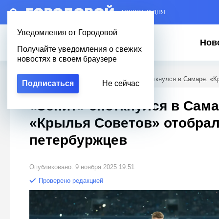
– НОВОСТИ ДНЯ
Уведомления от Городовой
Нов
Получайте уведомления о свежих
новостях в своем браузере
Городовой
/
Новости Петербурга
/
«Зенит» споткнулся в Самаре: «К
Подписаться
Не сейчас
«Зенит» споткнулся в Сама
«Крылья Советов» отобрал
петербуржцев
Опубликовано: 9 ноября 2025 19:51
Проверено редакцией