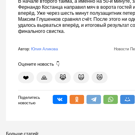
В начале второго тайма, а именно на 50-й минуте, 
Фернандо Костанца направил мяч в ворота гостей 
вперёд. Уже через шесть минут полузащитник петер
Максим Глушенков сравнял счёт. После этого ни од
удалось вырваться вперёд, и итоговый результат с
финального свистка.
Автор:
Юлия Аликова
Новости Пе
Оцените новость
❤️
🙏
😹
🙀
😿
Поделитесь
новостью
Больше статей: