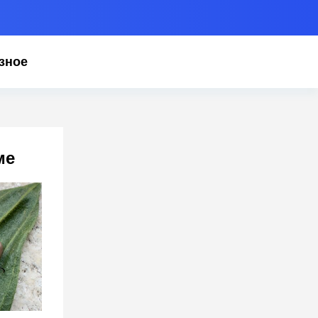
зное
ме