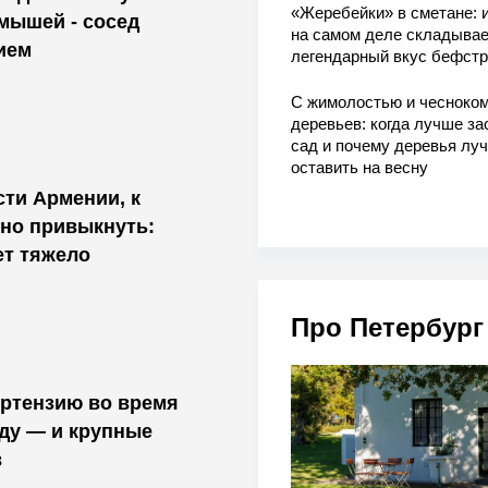
«Жеребейки» в сметане: и
 мышей - сосед
на самом деле складывае
ием
легендарный вкус бефстр
С жимолостью и чесноком
деревьев: когда лучше за
сад и почему деревья лу
оставить на весну
ти Армении, к
но привыкнуть:
ет тяжело
Про Петербург
ортензию во время
оду — и крупные
в