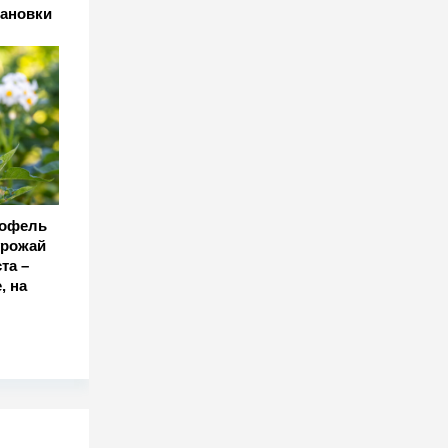
тановки
тофель
урожай
та –
, на