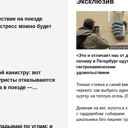
Эксклюзив
ествие на поезде
стресс можно будет
«Это и отличает нас от 
почему в Петербург едут
гастронамическим
й канистру: вот
удовольствием
уристы отказываются
Тонкая стежка и синий вм
а в поезде —
черного: как выбрать ид
м не предупредят
куртку на теплую осень 2
Дневник на вес золота и 
с гардеробом: собираем
школьника без лишних тр
кладываю по углам: и