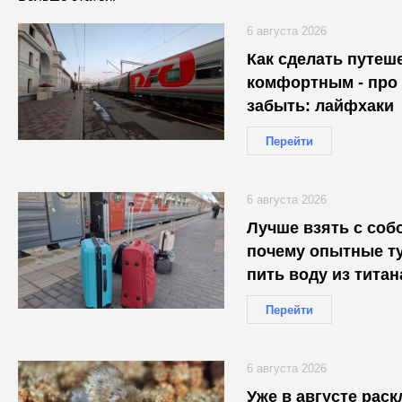
6 августа 2026
Как сделать путеш
комфортным - про 
забыть: лайфхаки
Перейти
6 августа 2026
Лучше взять с собо
почему опытные т
пить воду из титан
проводники об это
Перейти
6 августа 2026
Уже в августе рас