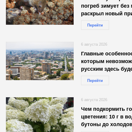
погреб зимует без
раскрыл новый пр
Перейти
6 августа 2026
Главные особеннос
которым невозмож
русским здесь буд
Перейти
6 августа 2026
Чем подкормить г
цветения: 10 г в в
бутоны до холодо