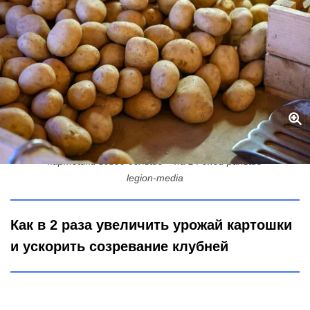
2 приема с ботвой – и соседи кусают локти: собираем
картошки вдвое больше – на 14 дней раньше
legion-media
Как в 2 раза увеличить урожай картошки
и ускорить созревание клубней