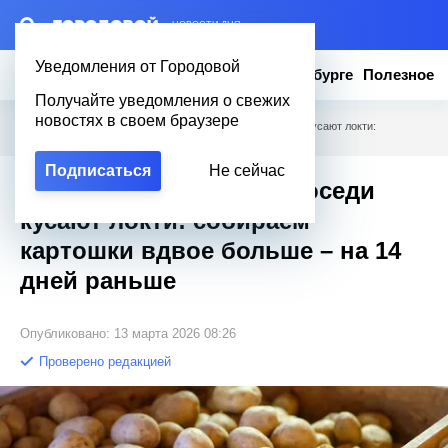
– НОВОСТИ ДНЯ
Уведомления от Городовой
Новости
Эксклюзив
Вопросы о Петербурге
Полезное
Получайте уведомления о свежих
новостях в своем браузере
Городовой
/
Полезное
/
2 приема с ботвой – и соседи кусают локти:
собираем картошки вдвое больше – на 14 дней раньше
Подписаться
Не сейчас
2 приема с ботвой – и соседи
кусают локти: собираем
картошки вдвое больше – на 14
дней раньше
Опубликовано: 13 марта 2026 08:26
Проверено редакцией