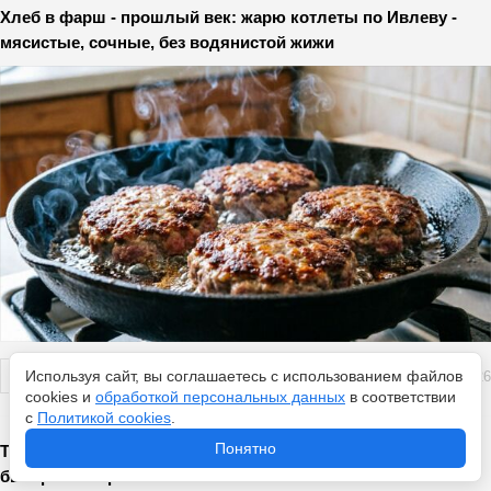
Хлеб в фарш - прошлый век: жарю котлеты по Ивлеву -
мясистые, сочные, без водянистой жижи
Используя сайт, вы соглашаетесь с использованием файлов
Перейти
6 августа 2026
cookies и
обработкой персональных данных
в соответствии
с
Политикой cookies
.
Понятно
Томаты краснеют мгновенно: аптечная хитрость для
быстрого созревания – 30 капель