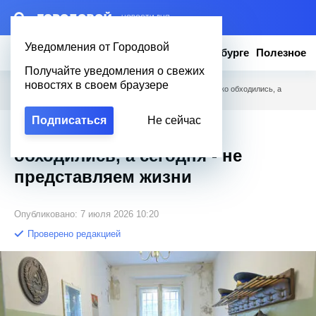
– НОВОСТИ ДНЯ
Уведомления от Городовой
Новости
Эксклюзив
Вопросы о Петербурге
Полезное
Получайте уведомления о свежих
новостях в своем браузере
Городовой
/
Новости Петербурга
/
Без чего в СССР легко обходились, а
сегодня - не представляем жизни
Подписаться
Не сейчас
Без чего в СССР легко
обходились, а сегодня - не
представляем жизни
Опубликовано: 7 июля 2026 10:20
Проверено редакцией