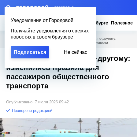
– НОВОСТИ ДНЯ
Уведомления от Городовой
Новости
Эксклюзив
Вопросы о Петербурге
Полезное
Получайте уведомления о свежих
новостях в своем браузере
Городовой
/
Новости Петербурга
/
Теперь будем ездить по-другому:
изменились правила для пассажиров общественного транспорта
Подписаться
Не сейчас
Теперь будем ездить по-другому:
изменились правила для
пассажиров общественного
транспорта
Опубликовано: 7 июля 2026 09:42
Проверено редакцией