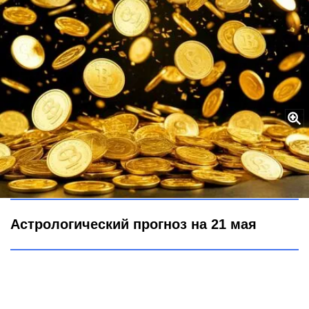
Божество Огня закружит в денежном вихре: эти знаки ждут
глобальные перемены – старт уже 21 мая
Городовой ру
Астрологический прогноз на 21 мая