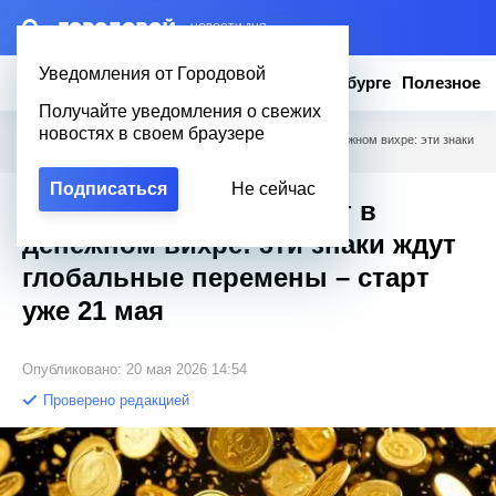
– НОВОСТИ ДНЯ
Уведомления от Городовой
Новости
Эксклюзив
Вопросы о Петербурге
Полезное
Получайте уведомления о свежих
новостях в своем браузере
Городовой
/
Полезное
/
Божество Огня закружит в денежном вихре: эти знаки
ждут глобальные перемены – старт уже 21 мая
Подписаться
Не сейчас
Божество Огня закружит в
денежном вихре: эти знаки ждут
глобальные перемены – старт
уже 21 мая
Опубликовано: 20 мая 2026 14:54
Проверено редакцией