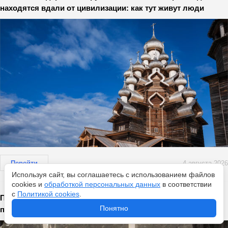
находятся вдали от цивилизации: как тут живут люди
Перейти
4 августа 2026
Используя сайт, вы соглашаетесь с использованием файлов
cookies и
обработкой персональных данных
в соответствии
с
Политикой cookies
.
Перестала травить тараканов по старинке — нашла 5
Понятно
проверенных способов, и они исчезли навсегда