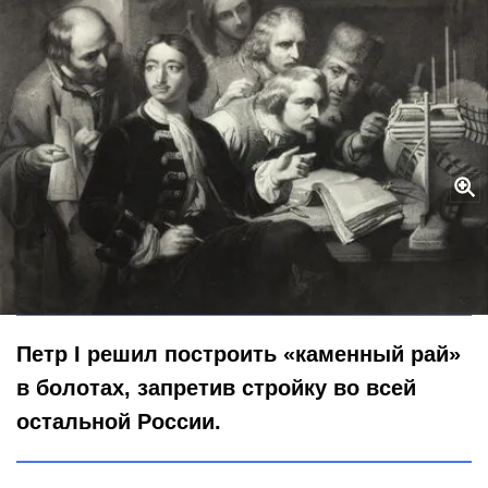
Черепица, глина и краска: как из фальшивых фасадов и
привозных булыжников родился каменный Петербург
Global Look Press / Vadim Nekrasov / Russian Look
Петр I решил построить «каменный рай»
в болотах, запретив стройку во всей
остальной России.