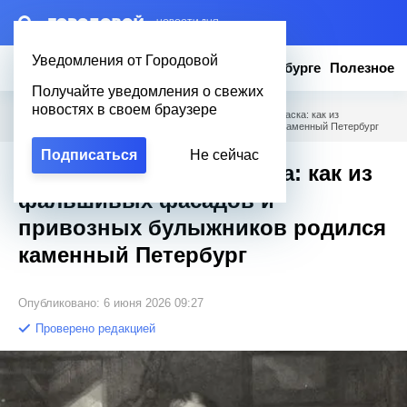
– НОВОСТИ ДНЯ
Уведомления от Городовой
Новости
Эксклюзив
Вопросы о Петербурге
Полезное
Получайте уведомления о свежих
новостях в своем браузере
Городовой
/
Новости Петербурга
/
Черепица, глина и краска: как из
фальшивых фасадов и привозных булыжников родился каменный Петербург
Подписаться
Не сейчас
Черепица, глина и краска: как из
фальшивых фасадов и
привозных булыжников родился
каменный Петербург
Опубликовано: 6 июня 2026 09:27
Проверено редакцией