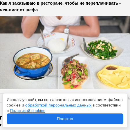
Как я заказываю в ресторане, чтобы не переплачивать -
чек-лист от шефа
Перейти
6 августа 2026
Используя сайт, вы соглашаетесь с использованием файлов
cookies и
обработкой персональных данных
в соответствии
с
Политикой cookies
.
Пирог-вкуснятина: ужин за 30 минут на сковороде —
Понятно
готовлю без мороки