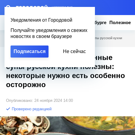
– НОВОСТИ ДНЯ
Уведомления от Городовой
Новости
Эксклюзив
Вопросы о Петербурге
Полезное
Получайте уведомления о свежих
новостях в своем браузере
Городовой
/
Полезное
/
Далеко не все традиционные супы русской кухни
полезны: некоторые нужно есть особенно осторожно
Подписаться
Не сейчас
Далеко не все традиционные
супы русской кухни полезны:
некоторые нужно есть особенно
осторожно
Опубликовано: 24 ноября 2024 14:00
Проверено редакцией