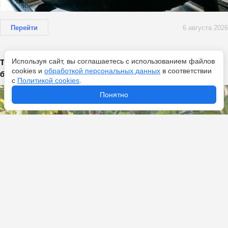
Перейти
6 августа 2026
Используя сайт, вы соглашаетесь с использованием файлов
Томаты краснеют мгновенно: аптечная хитрость для
cookies и
обработкой персональных данных
в соответствии
быстрого созревания – 30 капель
с
Политикой cookies
.
Понятно