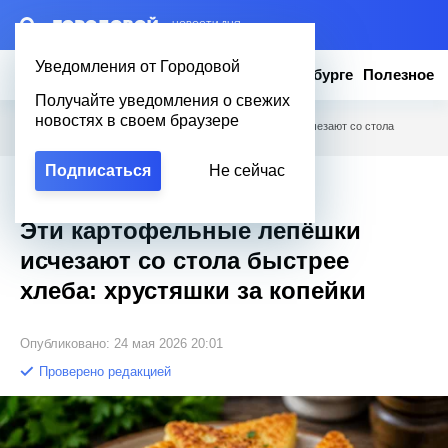
– НОВОСТИ ДНЯ
Уведомления от Городовой
Новости
Эксклюзив
Вопросы о Петербурге
Полезное
Получайте уведомления о свежих
новостях в своем браузере
Городовой
/
Полезное
/
Эти картофельные лепёшки исчезают со стола
быстрее хлеба: хрустяшки за копейки
Подписаться
Не сейчас
Эксклюзив
Эти картофельные лепёшки
исчезают со стола быстрее
хлеба: хрустяшки за копейки
Опубликовано: 24 мая 2026 20:01
Проверено редакцией