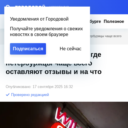
– НОВОСТИ ДНЯ
Уведомления от Городовой
Новости
Эксклюзив
Вопросы о Петербурге
Полезное
Получайте уведомления о свежих
новостях в своем браузере
Городовой
/
Полезное
/
«Этого не может быть»: где петербуржцы чаще всего
оставляют отзывы и на что
Подписаться
Не сейчас
«Этого не может быть»: где
петербуржцы чаще всего
оставляют отзывы и на что
Опубликовано: 17 сентября 2025 16:32
Проверено редакцией