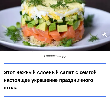
Этот салат называют "маленьким удовольствием":
попробуйте — и поймёте почему
Городовой ру
Этот нежный слоёный салат с сёмгой —
настоящее украшение праздничного
стола.