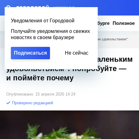
– НОВОСТИ ДНЯ
Уведомления от Городовой
Новости
Эксклюзив
Вопросы о Петербурге
Полезное
Получайте уведомления о свежих
новостях в своем браузере
Городовой
/
Полезное
/
Этот салат называют "маленьким удовольствием":
попробуйте — и поймёте почему
Подписаться
Не сейчас
Этот салат называют "маленьким
удовольствием": попробуйте —
и поймёте почему
Опубликовано: 15 апреля 2026 14:24
Проверено редакцией