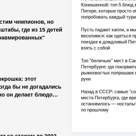
Конюшенной: топ-5 блюд 
Питере, которые просто о
попробовать каждый тури
стим чемпионов, но
штабы, где из 15 детей
Пусть падают капли, а м
веселимся: как одеться п
травмированных"
поездке в дождливый Пит
взять с собой
Топ "беличьих" мест в Сан
Петербурге: где покормит
рыжехвостых попрошаек 
крошка: этот
руки
огда бы не догадались
Назад в СССР: самые "со
но он делает блюдо
места Петербурга, где вр
остановилось — носталь
по прошлому
и со стажем до 2002