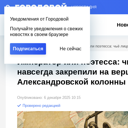
– НОВОСТИ ДНЯ
Уведомления от Городовой
Нов
Получайте уведомления о свежих
новостях в своем браузере
Городовой
/
Новости Петербурга
/
Император или поэтесса: чьё лиц
Подписаться
Не сейчас
Император или поэтесса: ч
навсегда закрепили на ве
Александровской колонны
Опубликовано: 6 декабря 2025 10:15
Проверено редакцией