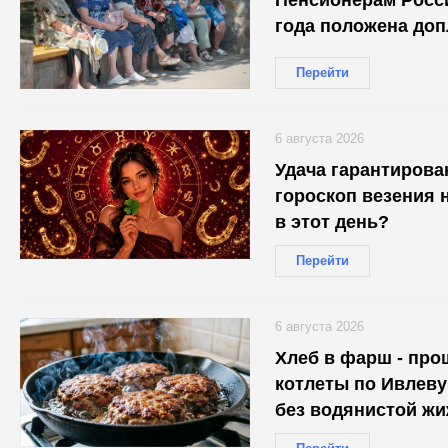
года положена допл
Перейти
6 августа 2026
Удача гарантирова
гороскоп везения н
в этот день?
Перейти
6 августа 2026
Хлеб в фарш - про
котлеты по Ивлеву
без водянистой ж