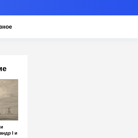
зное
ме
ки
андр I и