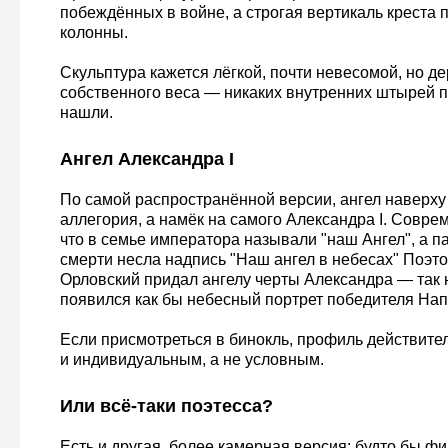
побеждённых в войне, а строгая вертикаль креста
колонны.
Скульптура кажется лёгкой, почти невесомой, но де
собственного веса — никаких внутренних штырей п
нашли.
Ангел Александра I
По самой распространённой версии, ангел наверху
аллегория, а намёк на самого Александра I. Совре
что в семье императора называли "наш Ангел", а п
смерти несла надпись "Наш ангел в небесах" Поэто
Орловский придал ангелу черты Александра — так
появился как бы небесный портрет победителя Нап
Если присмотреться в бинокль, профиль действите
и индивидуальным, а не условным.
Или всё-таки поэтесса?
Есть и другая, более камерная версия: будто бы ф