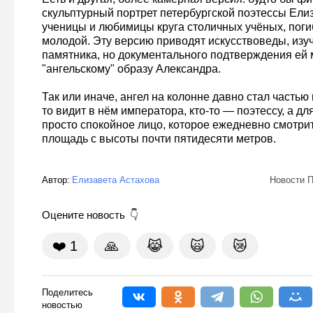
скульптурный портрет петербургской поэтессы Ели
ученицы и любимицы круга столичных учёных, пог
молодой. Эту версию приводят искусствоведы, из
памятника, но документального подтверждения ей 
"ангельскому" образу Александра.
Так или иначе, ангел на колонне давно стал частью 
то видит в нём императора, кто-то — поэтессу, а д
просто спокойное лицо, которое ежедневно смотри
площадь с высоты почти пятидесяти метров.
Автор:
Елизавета Астахова
Новости П
Оцените новость
❤️
1
🙏
😹
🙀
😿
Поделитесь
новостью