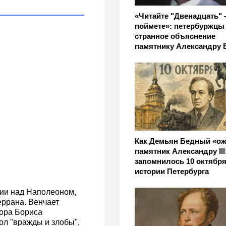
«Читайте "Двенадцать" 
поймете»: петербуржцы
странное объяснение
памятнику Александру 
Как Демьян Бедный «о
памятник Александру III
запомнилось 10 октября
истории Петербурга
ии над Наполеоном,
еррана. Венчает
тора Бориса
ол "вражды и злобы",