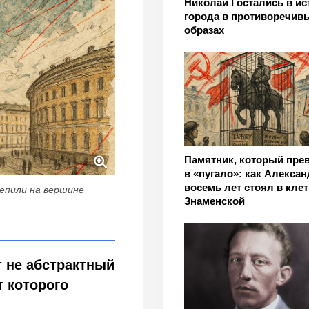
Николай I остались в и
города в противоречив
образах
Памятник, который пре
в «пугало»: как Александ
восемь лет стоял в клет
репили на вершине
Знаменской
 не абстрактный
г которого