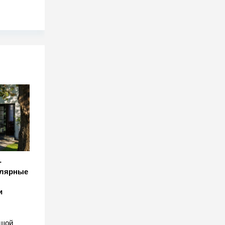
-
улярные
и
ьшой