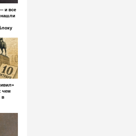
— и все
 нашли
Блоку
живил»
: чем
 в