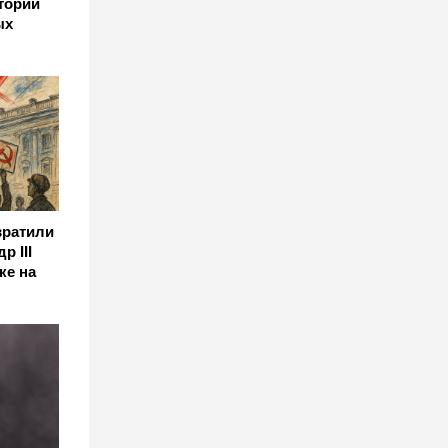
стории
ых
вратили
р III
ке на