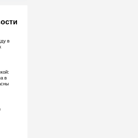
вости
ду в
к
кой:
а в
асны
з