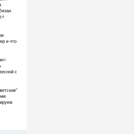
в
бязан
ст
ы
ри
ер и что
кт-
ь
весной с
ветские"
емя
гируем