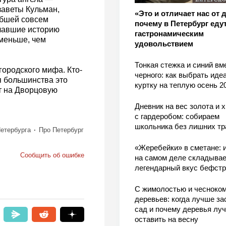
заветы Кульман,
«Это и отличает нас от 
ибшей совсем
почему в Петербург едут
учавшие историю
гастронамическим
меньше, чем
удовольствием
Тонкая стежка и синий вм
городского мифа. Кто-
черного: как выбрать ид
ля большинства это
куртку на теплую осень 2
т на Дворцовую
Дневник на вес золота и 
с гардеробом: собираем
школьника без лишних тр
етербурга
Про Петербург
«Жеребейки» в сметане: и
Сообщить об ошибке
на самом деле складывае
легендарный вкус бефстр
С жимолостью и чесноком
деревьев: когда лучше за
сад и почему деревья лу
оставить на весну