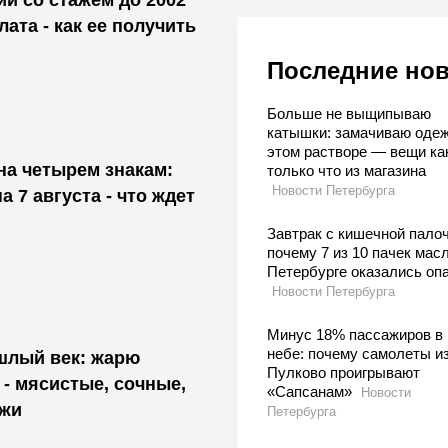
ата - как ее получить
Последние но
Больше не выщипываю
катышки: замачиваю одеж
этом растворе — вещи ка
на четырем знакам:
только что из магазина
Новости Петербурга
а 7 августа - что ждет
Завтрак с кишечной палоч
почему 7 из 10 пачек масл
Петербурге оказались оп
Новости Петербурга
Минус 18% пассажиров в
небе: почему самолеты и
шлый век: жарю
Пулково проигрывают
 - мясистые, сочные,
«Сапсанам»
Новости
ижи
Петербурга