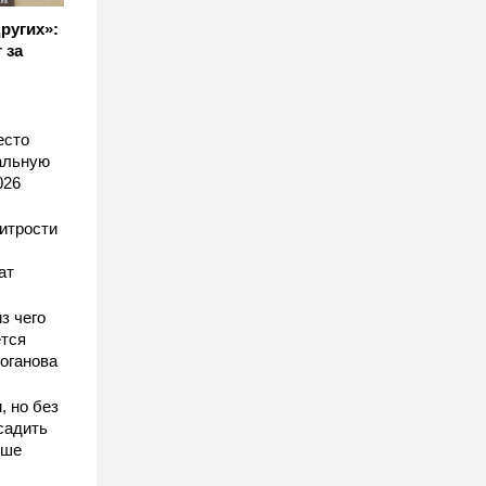
других»:
 за
есто
еальную
026
хитрости
ат
з чего
тся
оганова
, но без
садить
чше