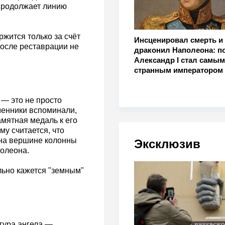
 продолжает линию
ржится только за счёт
Инсценировал смерть и
осле реставрации не
драконил Наполеона: п
Александр I стал самым
странным императором
 — это не просто
менники вспоминали,
амятная медаль к его
му считается, что
 на вершине колонны
Эксклюзив
олеона.
льно кажется "земным"
игура ангела —