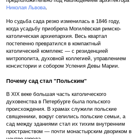
предположительно под наблюдением архитектора
Николая Львова
.
Но судьба сада резко изменилась в 1846 году,
когда усадьбу приобрела Могилёвская римско-
католическая архиепархия. Весь квартал
постепенно превратился в компактный
католический комплекс — с резиденцией
митрополита, духовной коллегией, управлением
консистории и собором Успения Девы Марии.
Почему сад стал "Польским"
В XIX веке большая часть католического
духовенства в Петербурге была польского
происхождения. В храмах служили польские
священники, вокруг селились польские семьи, а
сад между зданиями стал их тихим внутренним
пространством — почти монастырским двориком в
центре города.