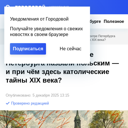
– НОВОСТИ ДНЯ
Уведомления от Городовой
Новости
Эксклюзив
Вопросы о Петербурге
Полезное
Получайте уведомления о свежих
новостях в своем браузере
Городовой
/
Новости Петербурга
/
Почему этот сад в центре Петербурга
назвали польским — и при чём здесь католические тайны XIX века?
Подписаться
Не сейчас
Почему этот сад в центре
Петербурга назвали польским —
и при чём здесь католические
тайны XIX века?
Опубликовано: 5 декабря 2025 13:15
Проверено редакцией