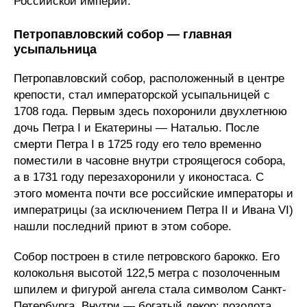
Российской империи.
Петропавловский собор — главная
усыпальница
Петропавловский собор, расположенный в центре
крепости, стал императорской усыпальницей с
1708 года. Первым здесь похоронили двухлетнюю
дочь Петра I и Екатерины — Наталью. После
смерти Петра I в 1725 году его тело временно
поместили в часовне внутри строящегося собора,
а в 1731 году перезахоронили у иконостаса. С
этого момента почти все российские императоры и
императрицы (за исключением Петра II и Ивана VI)
нашли последний приют в этом соборе.
Собор построен в стиле петровского барокко. Его
колокольня высотой 122,5 метра с позолоченным
шпилем и фигурой ангела стала символом Санкт-
Петербурга. Внутри — богатый декор: позолота,