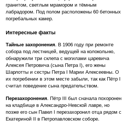
гранитом, светлым мрамором и тёмным
лабрадором. Под полом расположены 60 бетонных
погребальных камер.
Интересные факты
Тайные захоронения
. В 1906 году при ремонте
собора под лестницей, ведущей на колокольню,
обнаружили три склепа с могилами царевича
Алексея Петровича (сына Петра I), его жены
Шарлотты и сестры Петра I Марии Алексеевны. О
их погребении в этом месте забыли, так как Пётр I
считал поведение сына предательством.
Перезахоронения
. Пётр III был сначала похоронен
на кладбище в Александро-Невской лавре, но
позже его сын Павел I перезахоронил отца рядом с
Екатериной II в Петропавловском соборе.