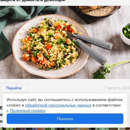
Перейти
7 августа 2026
Используя сайт, вы соглашаетесь с использованием файлов
cookies и
обработкой персональных данных
в соответствии
Выпаиваю несушек травяным настоем — и собираю по 40
с
Политикой cookies
.
яиц за день: продуктивность кур выше, чем на
Понятно
птицефабрике