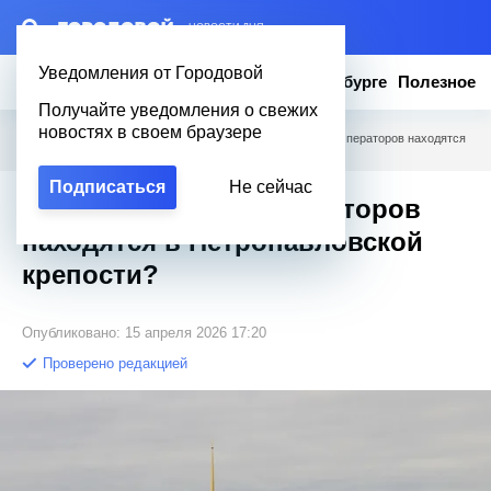
– НОВОСТИ ДНЯ
Уведомления от Городовой
Новости
Эксклюзив
Вопросы о Петербурге
Полезное
Получайте уведомления о свежих
новостях в своем браузере
Городовой
/
Вопросы о Петербурге
/
Какие гробницы императоров находятся
в Петропавловской крепости?
Подписаться
Не сейчас
Какие гробницы императоров
находятся в Петропавловской
крепости?
Опубликовано: 15 апреля 2026 17:20
Проверено редакцией