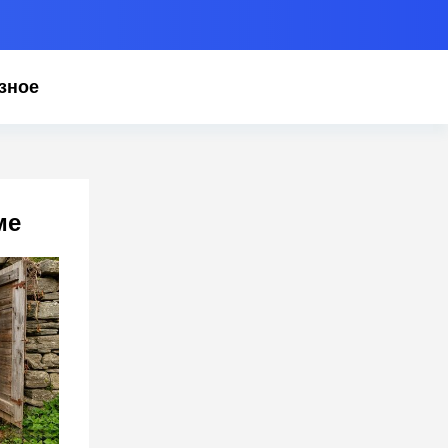
зное
ме