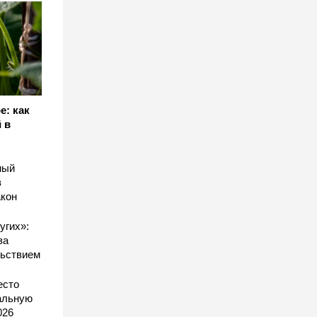
е: как
 в
ный
в
акон
угих»:
за
льствием
есто
еальную
026