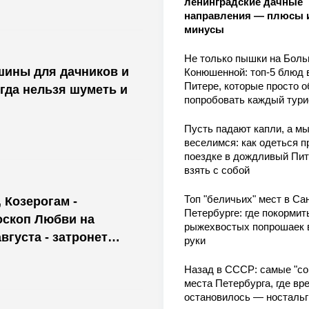
ленинградские дачные
направления — плюсы 
минусы
Не только пышки на Бол
шины для дачников и
Конюшенной: топ-5 блюд 
Питере, которые просто о
огда нельзя шуметь и
попробовать каждый тури
Пусть падают капли, а м
веселимся: как одеться п
поездке в дождливый Пит
взять с собой
Топ "беличьих" мест в Сан
 Козерогам -
Петербурге: где покормит
оскоп Любви на
рыжехвостых попрошаек 
августа - затронет
руки
Назад в СССР: самые "со
места Петербурга, где вр
остановилось — носталь