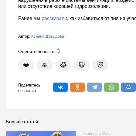
нарушения в работе системы вентиляции, воздейст
или отсутствие хорошей гидроизоляции.
Ранее мы
рассказали
, как избавиться от пня на учас
Автор:
Ксения Давыдова
Оцените новость
❤️
🙏
😹
🙀
😿
Поделитесь
новостью
Больше статей:
8 августа 2026