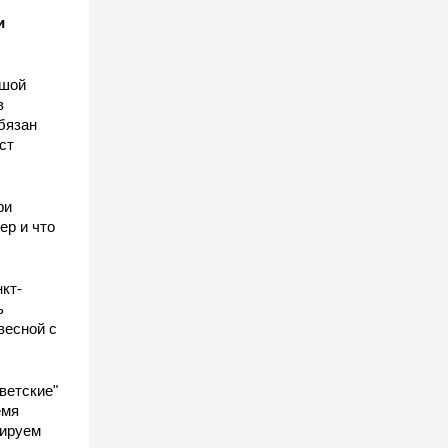
и
ьшой
в
бязан
ст
ы
ри
ер и что
кт-
ь
весной с
ветские"
емя
гируем