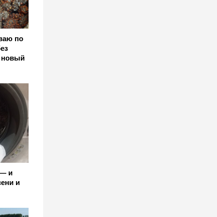
ваю по
без
 новый
 — и
сени и