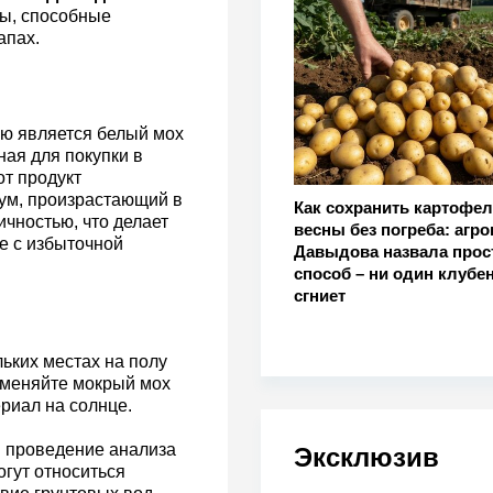
ы, способные
апах.
ью является белый мох
ая для покупки в
т продукт
ум, произрастающий в
Как сохранить картофел
ичностью, что делает
весны без погреба: агр
е с избыточной
Давыдова назвала прос
способ – ни один клубен
сгниет
ьких местах на полу
заменяйте мокрый мох
риал на солнце.
я проведение анализа
Эксклюзив
огут относиться