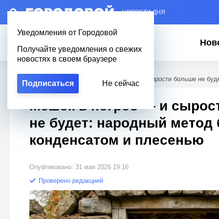
– НОВОСТИ ДНЯ
Уведомления от Городовой
Нов
Получайте уведомления о свежих
новостях в своем браузере
Городовой
/
Полезное
/
Мешок в погреб — и сырости больше не буд
Подписаться
Не сейчас
Мешок в погреб — и сырос
не будет: народный метод
конденсатом и плесенью
Опубликовано: 31 мая 2026 19:16
Проверено редакцией