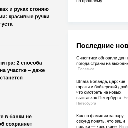
по прошлому
ах и руках сгоняю
и: красивые ручки
густа
Последние но
Синоптики обновили данн
литра: 2 способа
погода страны на выходн
Полезное
на участке – даже
останется
Шпага Воланда, царские
гаражи и байкерский драй
что смотреть на новых
выставках Петербурга
Но
Петербурга
Как по фамилии за пару
е в банки не
секунд понять, что ваши
об сохраняет
предки — крестьяне
Ново