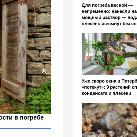
Для погреба весной —
непременно: нанесли на
мощный раствор — вод
плесень исчезнут без с
Уже скоро окна в Петерб
одный метод борьбы с
«потекут»: 9 растений сп
конденсата и плесени
сти в погребе