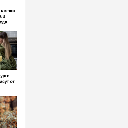
 стенки
а и
леда
урге
асут от