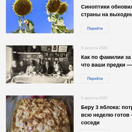
Синоптики обновил
страны на выходн
Перейти
8 августа 2026
Как по фамилии за 
что ваши предки —
Перейти
8 августа 2026
Беру 3 яблока: по
всю неделю готов 
соседи