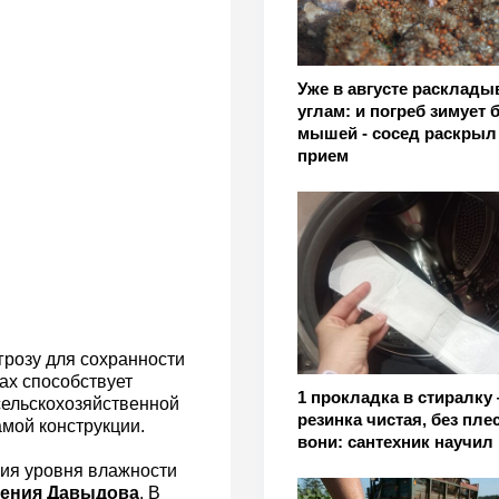
Уже в августе расклады
углам: и погреб зимует 
мышей - сосед раскрыл
прием
грозу для сохранности
ах способствует
1 прокладка в стиралку
 сельскохозяйственной
резинка чистая, без пле
амой конструкции.
вони: сантехник научил
ия уровня влажности
ения
Давыдова
. В