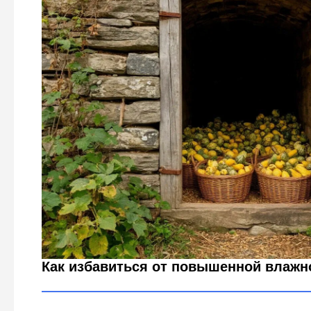
Мешок в погреб — и сырости больше не будет: нар
конденсатом и плесенью
Городовой ру
Как избавиться от повышенной влажно