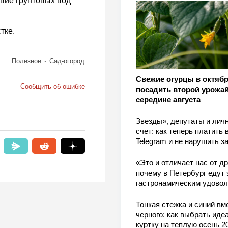
вие грунтовых вод
тке.
Полезное
Сад-огород
Свежие огурцы в октябр
Сообщить об ошибке
посадить второй урожай
середине августа
Звезды», депутаты и лич
счет: как теперь платить 
Telegram и не нарушить з
«Это и отличает нас от др
почему в Петербург едут 
гастронамическим удово
Тонкая стежка и синий вм
черного: как выбрать ид
куртку на теплую осень 2