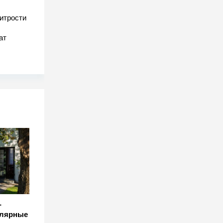
хитрости
ат
-
улярные