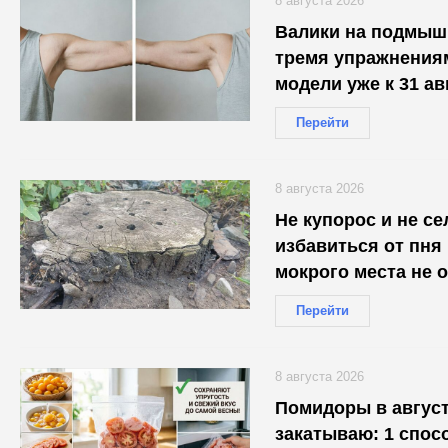
8 августа 2026
Валики на подмышк
тремя упражнениям
модели уже к 31 ав
Перейти
8 августа 2026
Не купорос и не се
избавиться от пня 
мокрого места не 
Перейти
8 августа 2026
Помидоры в август
закатываю: 1 спос