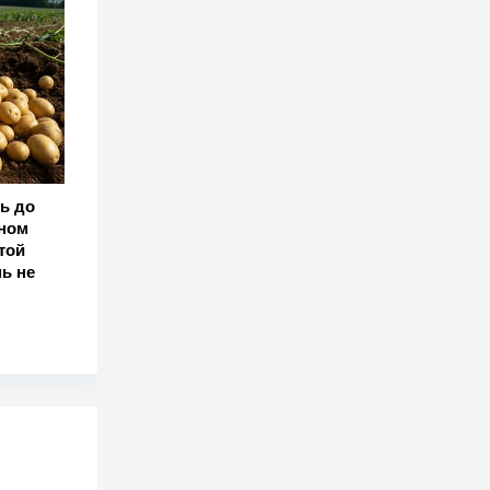
ь до
оном
той
ь не