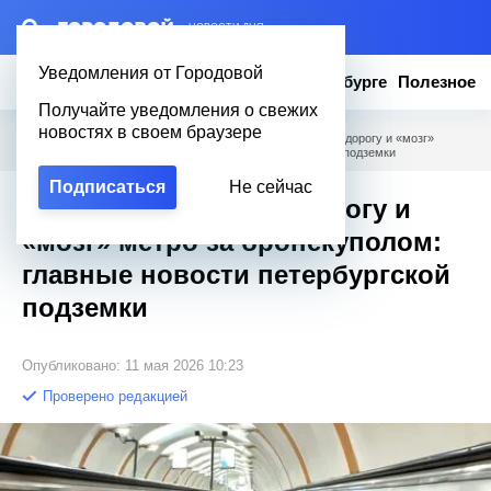
– НОВОСТИ ДНЯ
Уведомления от Городовой
Новости
Эксклюзив
Вопросы о Петербурге
Полезное
Получайте уведомления о свежих
новостях в своем браузере
Городовой
/
Новости Петербурга
/
Лишние 20 минут на дорогу и «мозг»
метро за бронекуполом: главные новости петербургской подземки
Подписаться
Не сейчас
Лишние 20 минут на дорогу и
«мозг» метро за бронекуполом:
главные новости петербургской
подземки
Опубликовано: 11 мая 2026 10:23
Проверено редакцией