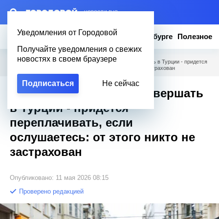
– НОВОСТИ ДНЯ
Уведомления от Городовой
Новости
Эксклюзив
Вопросы о Петербурге
Полезное
Получайте уведомления о свежих
новостях в своем браузере
Городовой
/
Полезное
/
Какие ошибки нельзя совершать в Турции - придется
переплачивать, если ослушаетесь: от этого никто не застрахован
Подписаться
Не сейчас
Какие ошибки нельзя совершать
в Турции - придется
переплачивать, если
ослушаетесь: от этого никто не
застрахован
Опубликовано: 11 мая 2026 08:15
Проверено редакцией