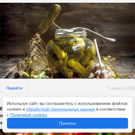
Перейти
5 августа 2026
Используя сайт, вы соглашаетесь с использованием файлов
Беру широкий скотч – и помидоры при хранении не
cookies и
обработкой персональных данных
в соответствии
с
Политикой cookies
.
портятся месяцами: лайфхак от опытных хозяек — даже
зрелые томаты не сгниют в холодильнике
Понятно