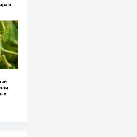
бираю
ный
ёрли
мых