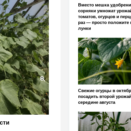
Вместо мешка удобрени
сорняки умножат урожа
томатов, огурцов и перц
раз — просто положите 
лунки
Свежие огурцы в октябр
е правила от агронома
посадить второй урожай
АМАЗ
середине августа
сти