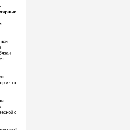
-
улярные
и
ьшой
в
бязан
ст
ы
ри
ер и что
кт-
ь
весной с