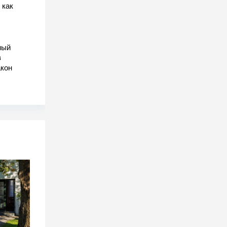
 как
ный
в
акон