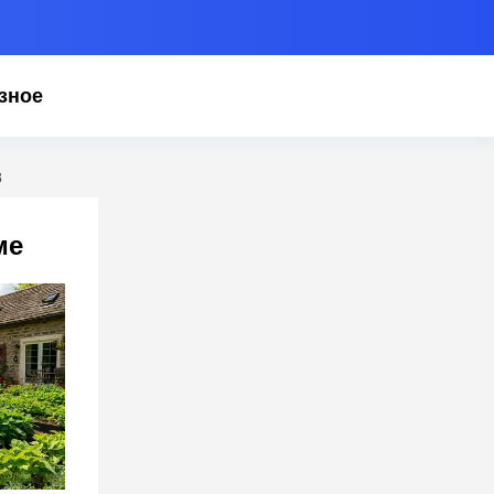
зное
З
ме