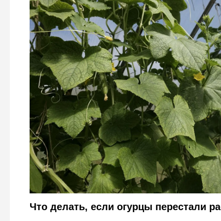
Молодым огурцам в теплице – непременно: соблюдайт
Давыдовой – и урожая соберете К
Городовой ру
Что делать, если огурцы перестали ра