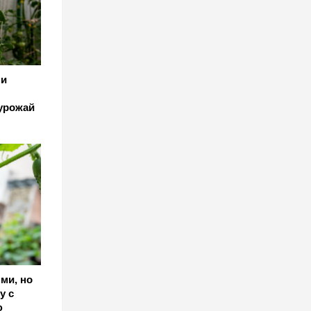
 и
 урожай
ми, но
у с
ю