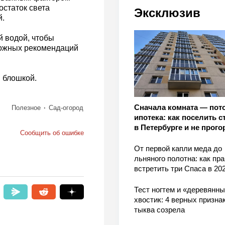
остаток света
Эксклюзив
й.
й водой, чтобы
ложных рекомендаций
й блошкой.
Сначала комната — пот
Полезное
Сад-огород
ипотека: как поселить с
в Петербурге и не прого
Сообщить об ошибке
От первой капли меда до
льняного полотна: как пр
встретить три Спаса в 202
Тест ногтем и «деревянн
хвостик: 4 верных признак
тыква созрела