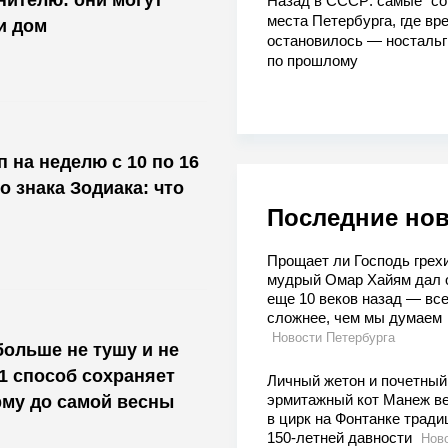
нителю: они могут
Назад в СССР: самые "со
места Петербурга, где вр
и дом
остановилось — носталь
по прошлому
 на неделю с 10 по 16
о знака Зодиака: что
Последние но
Прощает ли Господь грехи
мудрый Омар Хайям дал 
еще 10 веков назад — вс
сложнее, чем мы думаем
Новости Петербурга
больше не тушу и не
 1 способ сохраняет
Личный жетон и почетный 
эрмитажный кот Манеж в
му до самой весны
в цирк на Фонтанке трад
150-летней давности
Нов