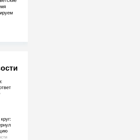
ветские"
емя
гируем
вости
:
ответ
е
круг:
ернул
ицию
ости