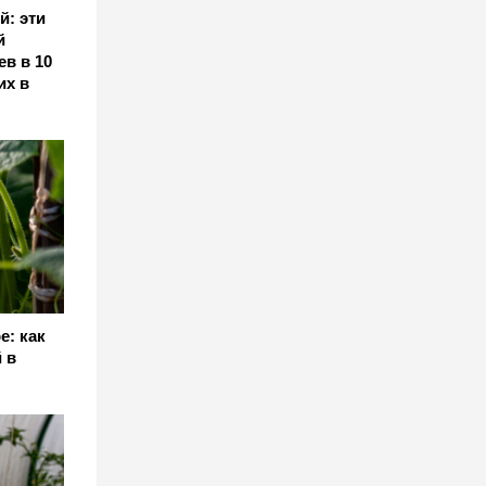
й: эти
й
ев в 10
их в
е: как
 в