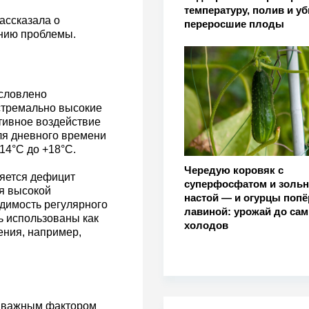
температуру, полив и у
ассказала о
переросшие плоды
нию проблемы.
условлено
стремально высокие
тивное воздействие
ля дневного времени
+14°C до +18°C.
Чередую коровяк с
яется дефицит
суперфосфатом и золь
я высокой
настой — и огурцы поп
одимость регулярного
лавиной: урожай до са
ь использованы как
холодов
ения, например,
и важным фактором