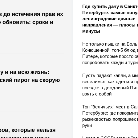
Где купить дачу в Санкт
Петербурге: самые поп
в до истечения прав их
ленинградские дачные
 обновить: сроки и
направления — плюсы 
минусы
Не только пышки на Бол
Конюшенной: топ-5 блюд 
Питере, которые просто о
попробовать каждый тури
 и на всю жизнь:
Пусть падают капли, а м
ский пирог на скорую
веселимся: как одеться п
поездке в дождливый Пит
взять с собой
Топ "беличьих" мест в Сан
Петербурге: где покормит
рыжехвостых попрошаек 
руки
ов, которые нельзя