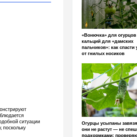
«Вонючка» для огурцов
кальций для «дамских
пальчиков»: как спасти
от гнилых носиков
монстрируют
аблюдается
подобной ситуации
Огурцы усыпаны завязя
, поскольку
они не растут — не спеш
подкормками: проверя