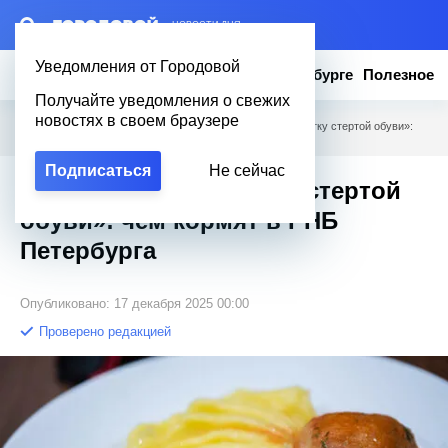
– НОВОСТИ ДНЯ
Уведомления от Городовой
Новости
Эксклюзив
Вопросы о Петербурге
Полезное
Получайте уведомления о свежих
новостях в своем браузере
Городовой
/
Новости Петербурга
/
«Напоминает подметку стертой обуви»:
чем кормят в РНБ Петербурга
Подписаться
Не сейчас
«Напоминает подметку стертой
обуви»: чем кормят в РНБ
Петербурга
Опубликовано: 17 декабря 2025 00:00
Проверено редакцией