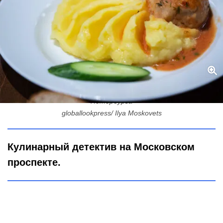
«Напоминает подметку стертой обуви»: чем кормят в РНБ
Петербурга
globallookpress/ Ilya Moskovets
Кулинарный детектив на Московском
проспекте.