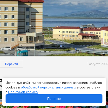
Перейти
5 августа 2026
3 ложки на литр — и комнатные цветы воскресли и
Используя сайт, вы соглашаетесь с использованием файлов
зацвели: мощное образование бутонов
cookies и
обработкой персональных данных
в соответствии
с
Политикой cookies
.
Понятно