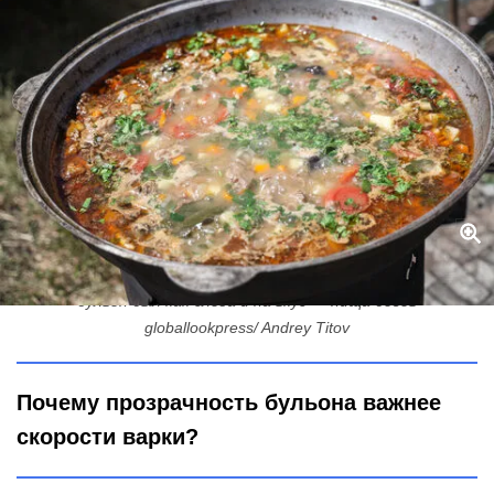
В шурпу добавляю опаленные овощи: вот хитрый трюк, чтобы
бульон был как слеза и на вкус — пища богов
globallookpress/ Andrey Titov
Почему прозрачность бульона важнее
скорости варки?