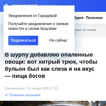
– НОВОСТИ ДНЯ
Уведомления от Городовой
Новости
Эксклюзив
Вопросы о Петербурге
Полезное
Получайте уведомления о свежих
новостях в своем браузере
Городовой
/
Полезное
/
В шурпу добавляю опаленные овощи: вот хитрый
трюк, чтобы бульон был как слеза и на вкус — пища богов
Подписаться
Не сейчас
Эксклюзив
В шурпу добавляю опаленные
овощи: вот хитрый трюк, чтобы
бульон был как слеза и на вкус
— пища богов
Опубликовано: 19 января 2026 17:30
Проверено редакцией