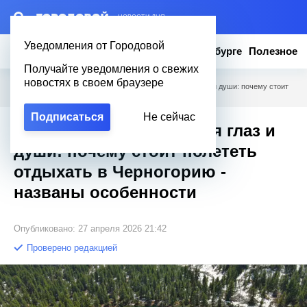
– НОВОСТИ ДНЯ
Уведомления от Городовой
Новости
Эксклюзив
Вопросы о Петербурге
Полезное
Получайте уведомления о свежих
новостях в своем браузере
Городовой
/
Полезное
/
Не страна, а бальзам для глаз и души: почему стоит
полететь отдыхать в Черногорию - названы особенности
Подписаться
Не сейчас
Не страна, а бальзам для глаз и
души: почему стоит полететь
отдыхать в Черногорию -
названы особенности
Опубликовано: 27 апреля 2026 21:42
Проверено редакцией