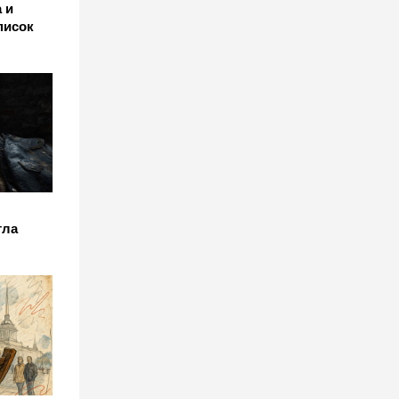
 и
писок
гла