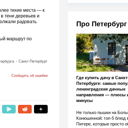
олее тихие места — к
 в тени деревьев и
должали радовать
Про Петербург
ный маршрут по
тербурга
Санкт-Петербург
Сообщить об ошибке
Где купить дачу в Санкт
Петербурге: самые поп
ленинградские дачные
направления — плюсы 
минусы
Не только пышки на Бол
Конюшенной: топ-5 блюд 
Питере, которые просто о