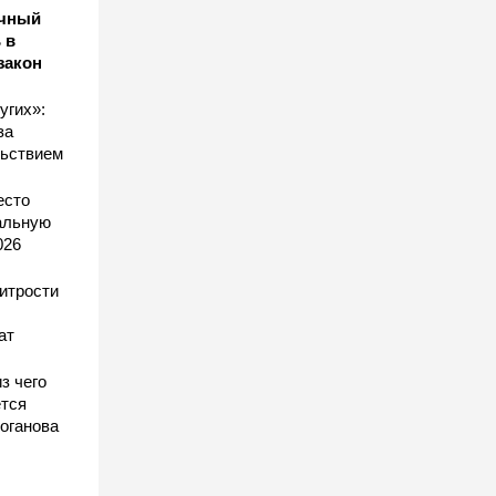
ичный
 в
закон
угих»:
за
льствием
есто
еальную
026
хитрости
ат
з чего
тся
оганова