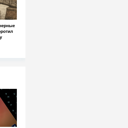
нерные
оротил
у