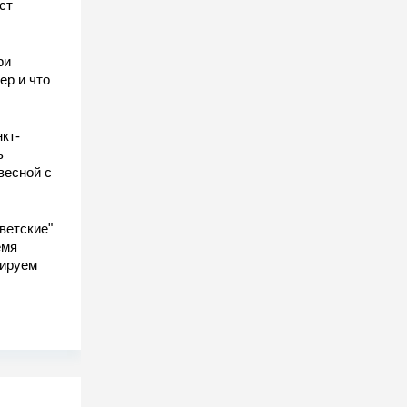
ст
ы
ри
ер и что
кт-
ь
весной с
ветские"
емя
гируем