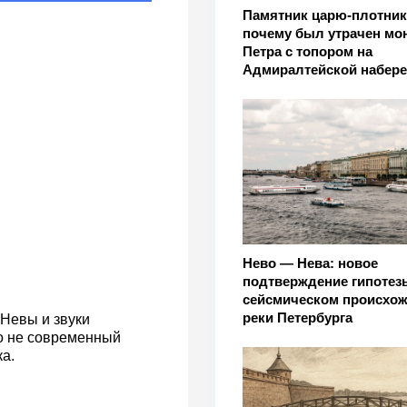
Памятник царю-плотник
почему был утрачен мо
Петра с топором на
Адмиралтейской набер
Нево — Нева: новое
подтверждение гипотез
сейсмическом происхо
реки Петербурга
 Невы и звуки
то не современный
а.