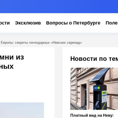
ости
Эксклюзив
Вопросы о Петербурге
Поле
з Европы: секреты легендарных «Невских серенад»
амни из
Новости по те
рных
Платный вид на Неву: