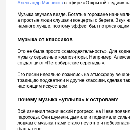
Александр Мясников
в эфире «Открытой студии» н
Музыка звучала везде. Богатые горожане нанимали
а простые люди слушали концерты с берега. Звук н
намного лучше, поэтому эффект был потрясающим
Музыка от классиков
Это не была просто «самодеятельность». Для водн
музыку серьезные композиторы. Например, Алекс
создал цикл «Петербургские серенады».
Его песни идеально ложились на атмосферу вечерн
традицию подхватили и другие классики, сделав та
настоящим искусством.
Почему музыка «уплыла» к островам?
Всё изменил технический прогресс, на Неве появи
пароходы. Они шумели, дымили и поднимали силь
лодкам с музыкантами стало неуютно и небезопасн
фарватере.