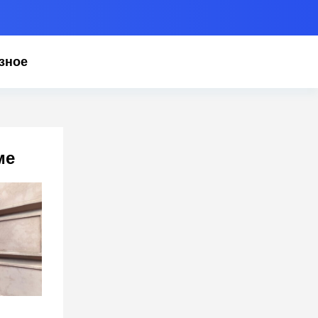
зное
ме