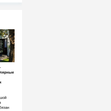
-
улярные
и
ьшой
в
бязан