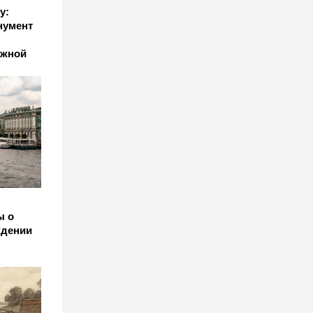
у:
нумент
ежной
ы о
ждении