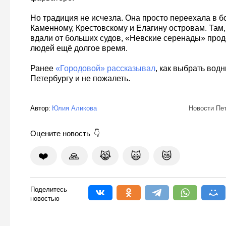
Но традиция не исчезла. Она просто переехала в б
Каменному, Крестовскому и Елагину островам. Там,
вдали от больших судов, «Невские серенады» про
людей ещё долгое время.
Ранее
«Городовой» рассказывал
, как выбрать вод
Петербургу и не пожалеть.
Автор:
Юлия Аликова
Новости Пе
Оцените новость
❤️
🙏
😹
🙀
😿
Поделитесь
новостью