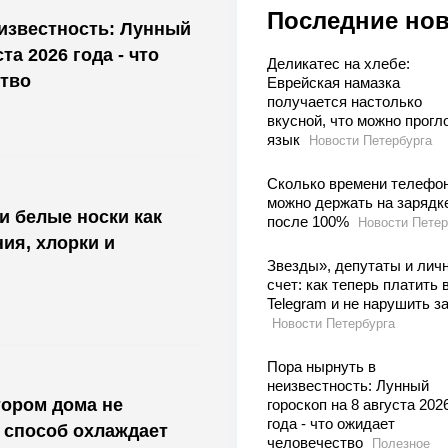
Последние но
известность: Лунный
та 2026 года - что
Деликатес на хлебе:
тво
Еврейская намазка
получается настолько
вкусной, что можно прогл
язык
Новости Петербурга
Сколько времени телефо
можно держать на зарядк
 и белые носки как
после 100%
Новости Петер
ия, хлорки и
Звезды», депутаты и лич
счет: как теперь платить 
Telegram и не нарушить з
Новости Петербурга
Пора нырнуть в
неизвестность: Лунный
тором дома не
гороскоп на 8 августа 202
года - что ожидает
 способ охлаждает
человечество
Полезное