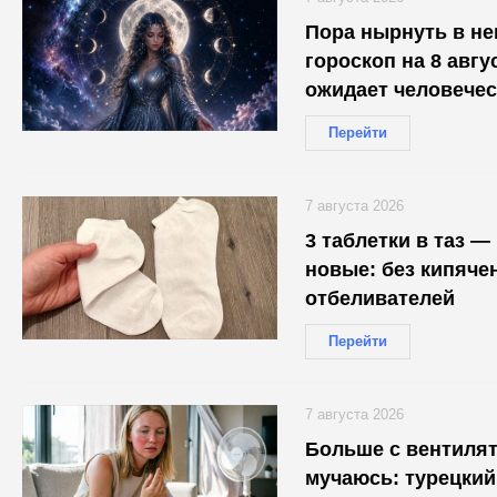
Пора нырнуть в не
гороскоп на 8 авгус
ожидает человечес
Перейти
7 августа 2026
3 таблетки в таз —
новые: без кипячен
отбеливателей
Перейти
7 августа 2026
Больше с вентиля
мучаюсь: турецкий