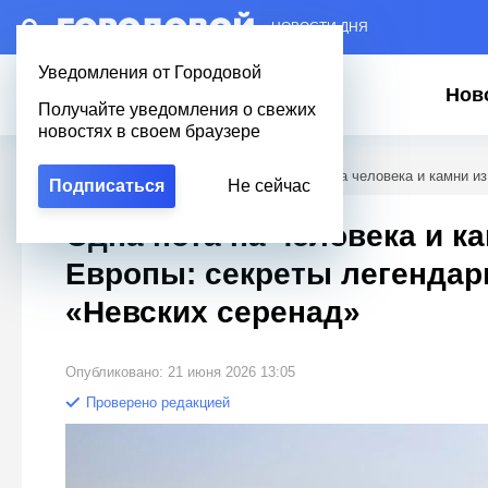
– НОВОСТИ ДНЯ
Уведомления от Городовой
Нов
Получайте уведомления о свежих
новостях в своем браузере
Городовой
/
Новости Петербурга
/
Одна нота на человека и камни и
Подписаться
Не сейчас
Одна нота на человека и к
Европы: секреты легенда
«Невских серенад»
Опубликовано: 21 июня 2026 13:05
Проверено редакцией