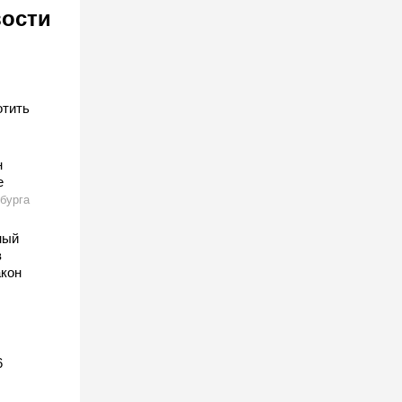
вости
отить
н
е
бурга
ный
в
акон
6