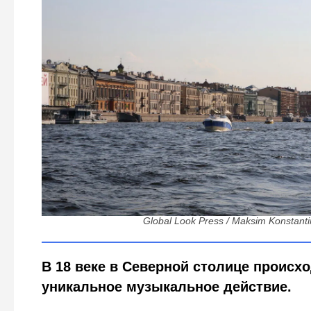
Одна нота на человека и камни из Европы: секреты 
серенад»
Global Look Press / Maksim Konstant
В 18 веке в Северной столице происх
уникальное музыкальное действие.