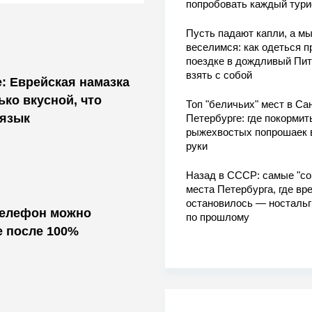
попробовать каждый тури
Пусть падают капли, а м
веселимся: как одеться п
поездке в дождливый Пит
взять с собой
е: Еврейская намазка
ько вкусной, что
Топ "беличьих" мест в Сан
 язык
Петербурге: где покормит
рыжехвостых попрошаек 
руки
Назад в СССР: самые "со
места Петербурга, где вр
остановилось — носталь
телефон можно
по прошлому
е после 100%