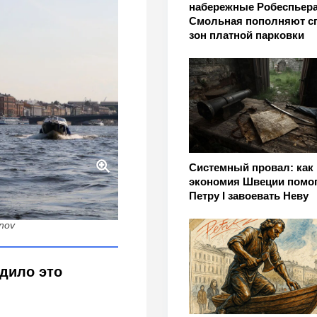
набережные Робеспьера
Смольная пополняют с
зон платной парковки
Системный провал: как
экономия Швеции помо
легендарных «Невских
Петру I завоевать Неву
inov
одило это