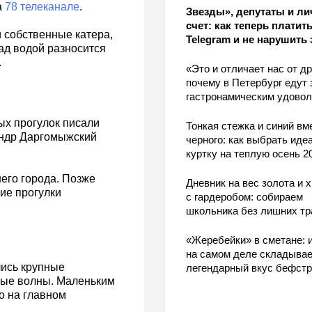
а
78 телеканале
.
Звезды», депутаты и л
счет: как теперь платить
 собственные катера,
Telegram и не нарушить 
ад водой разносится
.
«Это и отличает нас от др
почему в Петербург едут 
гастронамическим удово
ых прогулок писали
Тонкая стежка и синий вм
андр Даргомыжский
черного: как выбрать ид
куртку на теплую осень 2
его города. Позже
Дневник на вес золота и 
кие прогулки
с гардеробом: собираем
школьника без лишних тр
«Жеребейки» в сметане: и
на самом деле складывае
лись крупные
легендарный вкус бефстр
ные волны. Маленьким
о на главном