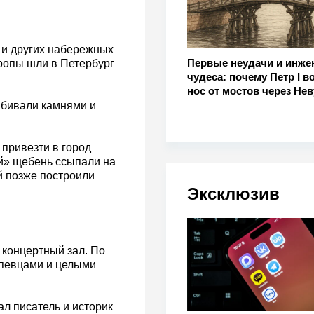
 и других набережных
Первые неудачи и инже
вропы шли в Петербург
чудеса: почему Петр I в
нос от мостов через Нев
абивали камнями и
 привезти в город
й» щебень ссыпали на
й позже построили
Эксклюзив
 концертный зал. По
 певцами и целыми
л писатель и историк