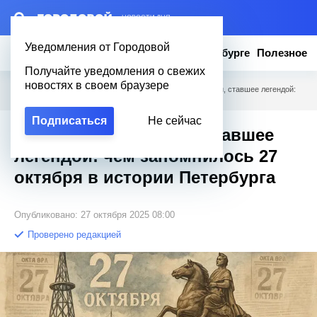
– НОВОСТИ ДНЯ
Уведомления от Городовой
Новости
Эксклюзив
Вопросы о Петербурге
Полезное
Получайте уведомления о свежих
новостях в своем браузере
Городовой
/
Новости Петербурга
/
Ограбление таможни, ставшее легендой:
чем запомнилось 27 октября в истории Петербурга
Подписаться
Не сейчас
Ограбление таможни, ставшее
легендой: чем запомнилось 27
октября в истории Петербурга
Опубликовано: 27 октября 2025 08:00
Проверено редакцией