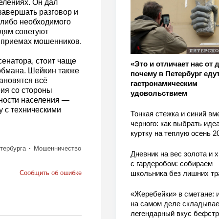
елениях. Он дал
авершать разговор и
 либо необходимого
дям советуют
 приемах мошенников.
сенатора, стоит чаще
«Это и отличает нас от 
обмана. Шейкин также
почему в Петербург едут
тановятся всё
гастронамическим
рия со стороны
удовольствием
тности населения —
у с техническими
Тонкая стежка и синий вм
черного: как выбрать ид
куртку на теплую осень 2
тербурга
Мошенничество
Дневник на вес золота и 
с гардеробом: собираем
Сообщить об ошибке
школьника без лишних тр
«Жеребейки» в сметане: и
на самом деле складывае
легендарный вкус бефстр