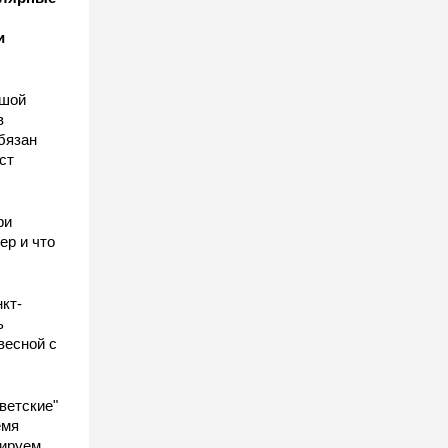
и
ьшой
в
бязан
ст
ы
ри
ер и что
кт-
ь
весной с
ветские"
емя
гируем