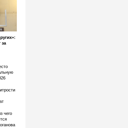
других»:
 за
есто
еальную
026
хитрости
ат
з чего
тся
оганова