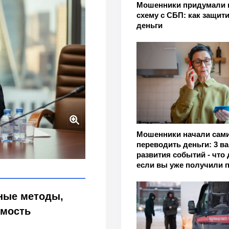
Мошенники придумали 
схему с СБП: как защит
деньги
Мошенники начали сам
дств»: сенатор Шейкин
переводить деньги: 3 в
развития событий - что 
если вы уже получили 
ные методы,
имость