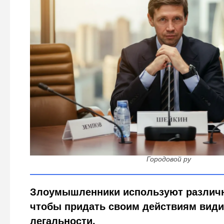
Почему аферисты прячутся за «декларированием сре
раскрыл схему
Городовой ру
Злоумышленники используют различ
чтобы придать своим действиям вид
легальности.