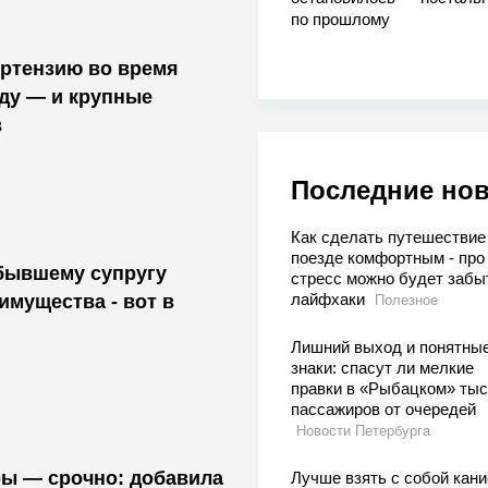
по прошлому
ортензию во время
оду — и крупные
в
Последние но
Как сделать путешествие
поезде комфортным - про
бывшему супругу
стресс можно будет забы
лайфхаки
мущества - вот в
Полезное
Лишний выход и понятны
знаки: спасут ли мелкие
правки в «Рыбацком» тыс
пассажиров от очередей
Новости Петербурга
ры — срочно: добавила
Лучше взять с собой кани