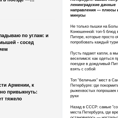
ленинградские дачные
м не предупредят
направления — плюсы 
минусы
Не только пышки на Бол
Конюшенной: топ-5 блюд 
кладываю по углам: и
Питере, которые просто о
 мышей - сосед
попробовать каждый тури
ием
Пусть падают капли, а м
веселимся: как одеться п
поездке в дождливый Пит
взять с собой
Топ "беличьих" мест в Сан
ти Армении, к
Петербурге: где покормит
рыжехвостых попрошаек 
но привыкнуть:
руки
ет тяжело
Назад в СССР: самые "со
места Петербурга, где вр
остановилось — носталь