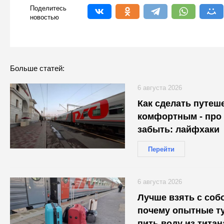
Поделитесь
новостью
Больше статей:
6 августа 2026
Как сделать путеш
комфортным - про 
забыть: лайфхаки
Перейти
6 августа 2026
Лучше взять с собо
почему опытные т
пить воду из титан