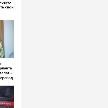
новую
ить свои
и
арианта
делать,
перевод