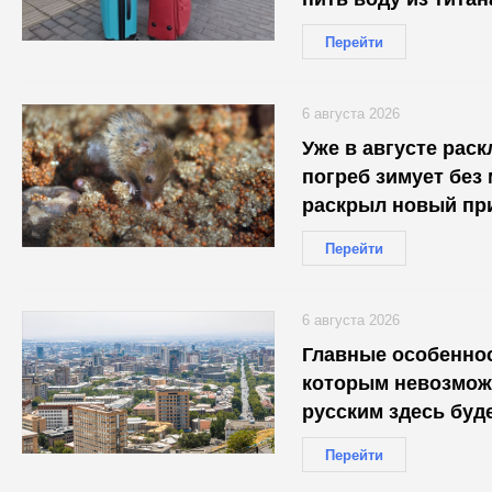
проводники об это
Перейти
6 августа 2026
Уже в августе рас
погреб зимует без
раскрыл новый пр
Перейти
6 августа 2026
Главные особеннос
которым невозмож
русским здесь буд
Перейти