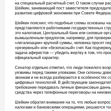
на специальный расчетный счет. О таком случае ра
Шейкин, занимающий пост заместителя председате
развитию цифровой экономики при Совете Федера
Шейкин пояснил, что подобные схемы основаны на 
представляются работниками государственных стр
это налоговая, Центральный банк или силовые орг
вымышленным предлогом, например, для проверки
«легализации» крупной суммы, человека просят пе
«резервный» или «безопасный» счет. Как подчеркну
задача аферистов — убедить жертву в том, что про
официальный характер.
Сенатор отдельно отметил, что люди пожилого воз
уязвимы перед такими уловками. Они склонны дов
звонкам и не всегда разбираются в особенностях 
цифровых технологий. В действующем законодатель
требование передавать личные финансовые данны
средства через телефонные переговоры на неизвес
Шейкин обратил внимание на то, что любые вопрос
налогами и банковскими операциями, решаются то