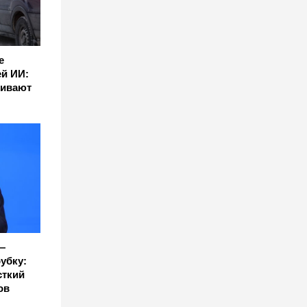
е
й ИИ:
нивают
—
убку:
сткий
ов