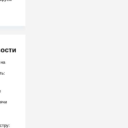
вости
 на
ть:
е
ячи
стру: