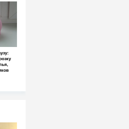
узу:
розку
лья,
иков