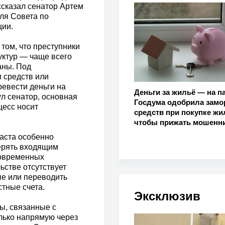
ссказал сенатор Артем
ля Совета по
ции.
том, что преступники
уктур — чаще всего
аны. Под
 средств или
ревести деньги на
Деньги за жильё — на па
л сенатор, основная
Госдума одобрила замо
цесс носит
средств при покупке жи
чтобы прижать мошенн
раста особенно
ерять входящим
современных
стве отсутствует
е или переводить
тные счета.
Эксклюзив
ы, связанные с
лько напрямую через