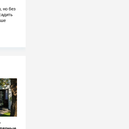
, но без
садить
чше
-
улярные