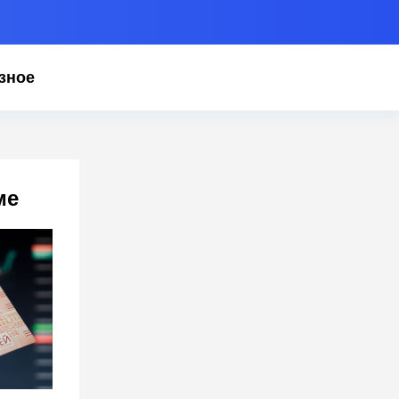
зное
ме