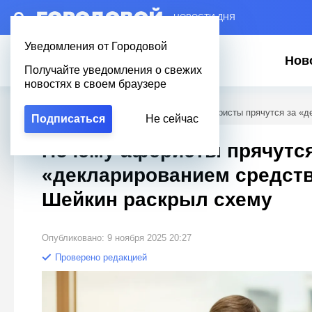
– НОВОСТИ ДНЯ
Уведомления от Городовой
Нов
Получайте уведомления о свежих
новостях в своем браузере
Городовой
/
Новости Петербурга
/
Почему аферисты прячутся за «д
Подписаться
Не сейчас
Почему аферисты прячутся
«декларированием средств
Шейкин раскрыл схему
Опубликовано: 9 ноября 2025 20:27
Проверено редакцией