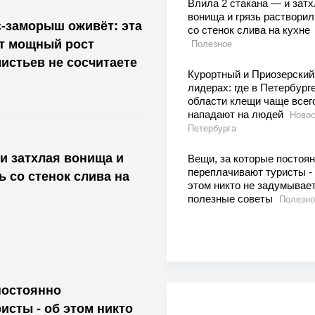
Влила 2 стакана — и затх
вонища и грязь растворил
-заморыш оживёт: эта
со стенок слива на кухне
ит мощный рост
Полезное
истьев не сосчитаете
Курортный и Приозерский
лидерах: где в Петербурге
области клещи чаще всег
нападают на людей
Новос
Петербурга
 и затхлая вонища и
Вещи, за которые постоя
переплачивают туристы -
ь со стенок слива на
этом никто не задумывает
полезные советы
Полезно
постоянно
исты - об этом никто