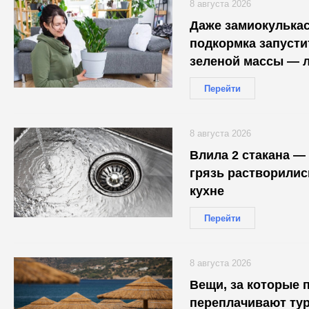
8 августа 2026
Даже замиокулькас
подкормка запуст
зеленой массы — л
Перейти
8 августа 2026
Влила 2 стакана —
грязь растворилис
кухне
Перейти
8 августа 2026
Вещи, за которые 
переплачивают тур