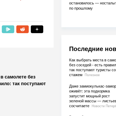
остановилось — носталь
по прошлому
Последние но
Как выбрать места в сам
без соседей - есть правил
так поступают туристы со
стажем
Полезное
 в самолете без
вило: так поступают
Даже замиокулькас-замо
оживёт: эта подкормка
запустит мощный рост
зеленой массы — листьев
сосчитаете
Новости Петер