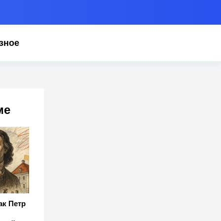
зное
ме
ак Петр