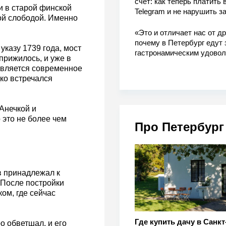
счет: как теперь платить 
и в старой финской
Telegram и не нарушить з
ой слободой. Именно
«Это и отличает нас от др
почему в Петербург едут 
указу 1739 года, мост
гастронамическим удово
прижилось, и уже в
является современное
ко встречался
 Анечкой и
 это не более чем
Про Петербург
в принадлежал к
. После постройки
ом, где сейчас
Где купить дачу в Санкт
о обветшал, и его