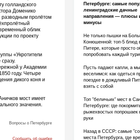
Петербурге: самые поп
ту голландского
ленинградские дачные
ктора Доменико
направления — плюсы 
с разводным пролётом
минусы
рёхпролётный
овременный облик
Не только пышки на Бол
укции по проекту
Конюшенной: топ-5 блюд 
Питере, которые просто о
попробовать каждый тури
руппы «Укротители
 сразу.
ережной у Академии
Пусть падают капли, а м
1850 году. Четыре
веселимся: как одеться п
ения дикого коня и
поездке в дождливый Пит
взять с собой
 Аничков мост имеет
Топ "беличьих" мест в Сан
ального значения.
Петербурге: где покормит
рыжехвостых попрошаек 
руки
Вопросы о Петербурге
Назад в СССР: самые "со
места Петербурга, где вр
Сообщить об ошибке