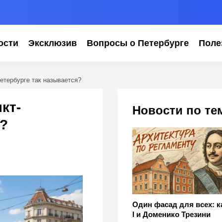
ости
Эксклюзив
Вопросы о Петербурге
Поле
етербурге так называется?
кт-
Новости по те
?
Один фасад для всех: к
I и Доменико Трезини