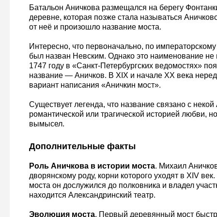
Батальон Аничкова размещался на берегу Фонтанк
деревне, которая позже стала называться Аничков
от неё и произошло название моста.
Интересно, что первоначально, по императорскому 
был назван Невским. Однако это наименование не 
1747 году в «Санкт-Петербургских ведомостях» по
название — Аничков. В XIX и начале XX века неред
вариант написания «Аничкин мост».
Существует легенда, что название связано с некой
романтической или трагической историей любви, но
вымысел.
Дополнительные факты
Роль Аничкова в истории моста
. Михаил Аничко
дворянскому роду, корни которого уходят в XIV век
моста он дослужился до полковника и владел участк
находится Александринский театр.
Эволюция моста
. Первый деревянный мост быстр