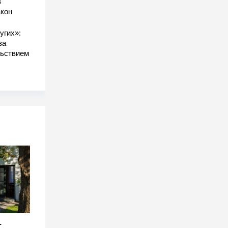
в
акон
угих»:
за
льствием
-