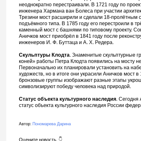
неоднократно перестраивали. В 1721 году по проек
инженера Хармана ван Болеса при участии архите
Трезини мост расширили и сделали 18-пролётным 
подъёмного типа. В 1785 году его перестроили в т
каменный мост с башнями по типовому проекту. С
Аничков мост приобрёл в 1841 году после реконстр
инженеров И. Ф. Буттаца и А. Х. Редера.
Скульптуры Клодта
. Знаменитые скульптурные г
коней» работы Петра Клодта появились на мосту не
Первоначально их планировали установить на наб
художеств, но в итоге они украсили Аничков мост в 
бронзовые группы изображают разные этапы укрощ
символизируют победу человека над природой.
Статус объекта культурного наследия
. Сегодня
статус объекта культурного наследия России федер
Автор:
Пономарева Дарина
Оцените новость