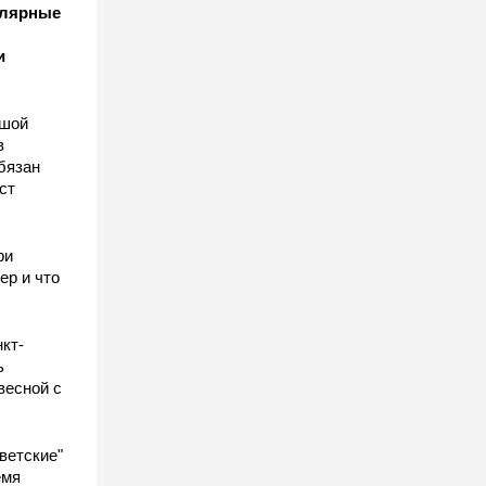
улярные
и
ьшой
в
бязан
ст
ы
ри
ер и что
кт-
ь
весной с
ветские"
емя