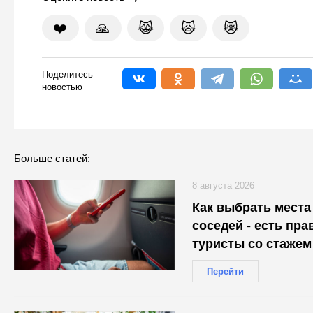
❤️
🙏
😹
🙀
😿
Поделитесь
новостью
Больше статей:
8 августа 2026
Как выбрать места
соседей - есть пра
туристы со стажем
Перейти