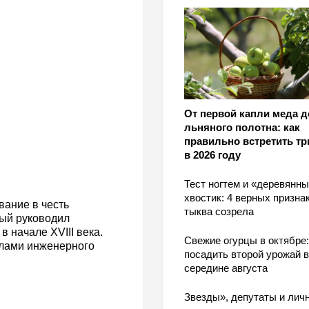
От первой капли меда д
льняного полотна: как
правильно встретить тр
в 2026 году
Тест ногтем и «деревянн
хвостик: 4 верных признак
вание в честь
тыква созрела
ый руководил
в начале XVIII века.
Свежие огурцы в октябре:
илами инженерного
посадить второй урожай в
середине августа
Звезды», депутаты и лич