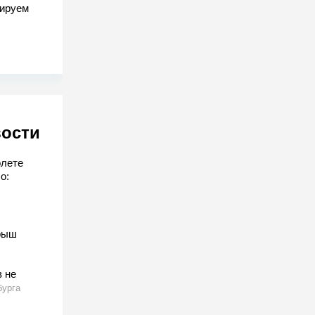
гируем
вости
олете
о:
рыш
 не
бурга