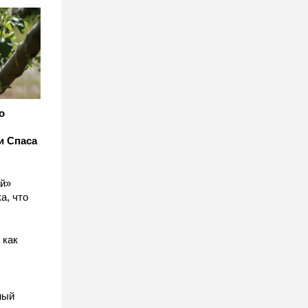
о
и Спаса
ый»
а, что
 как
ный