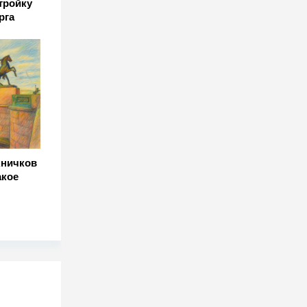
тройку
рга
Аничков
акое