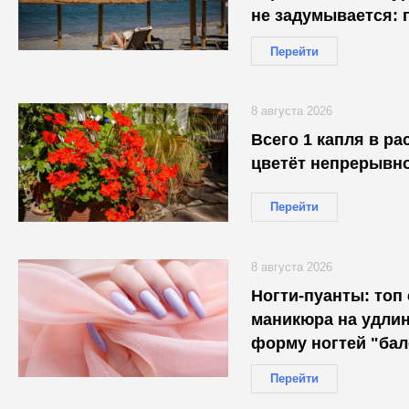
не задумывается: 
Перейти
8 августа 2026
Всего 1 капля в раствор — 
цветёт непрерывно
Перейти
8 августа 2026
Ногти-пуанты: топ
маникюра на удл
форму ногтей "бал
Перейти