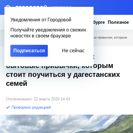
– НОВОСТИ ДНЯ
Уведомления от Городовой
Новости
Эксклюзив
Вопросы о Петербурге
Полезное
Получайте уведомления о свежих
новостях в своем браузере
Городовой
/
Полезное
/
Порядок в доме и делах: бытовые привычки, которым
стоит поучиться у дагестанских семей
Подписаться
Не сейчас
Порядок в доме и делах:
бытовые привычки, которым
стоит поучиться у дагестанских
семей
Опубликовано: 22 марта 2026 14:43
Проверено редакцией