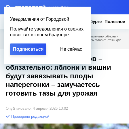
– НОВОСТИ ДНЯ
Уведомления от Городовой
Новости
Эксклюзив
Вопросы о Петербурге
Полезное
Получайте уведомления о свежих
новостях в своем браузере
Городовой
/
Полезное
/
При наличии пустоцветов – обязательно: яблони и
вишни будут завязывать плоды наперегонки – замучаетесь готовить тазы для
урожая
Подписаться
Не сейчас
При наличии пустоцветов –
обязательно: яблони и вишни
будут завязывать плоды
наперегонки – замучаетесь
готовить тазы для урожая
Опубликовано: 4 апреля 2026 13:02
Проверено редакцией