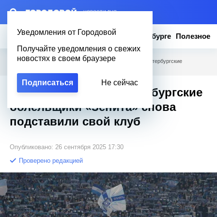
– НОВОСТИ ДНЯ
Уведомления от Городовой
Новости
Эксклюзив
Вопросы о Петербурге
Полезное
Получайте уведомления о свежих
новостях в своем браузере
Городовой
/
Новости Петербурга
/
«Признали вину»: петербургские
болельщики «Зенита» снова подставили свой клуб
Подписаться
Не сейчас
«Признали вину»: петербургские
болельщики «Зенита» снова
подставили свой клуб
Опубликовано: 26 сентября 2025 17:30
Проверено редакцией