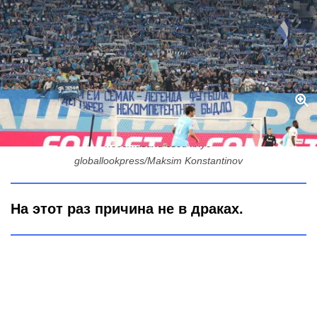
«Признали вину»: петербургские болельщики «Зенита» снова
подставили свой клуб
globallookpress/Maksim Konstantinov
На этот раз причина не в драках.