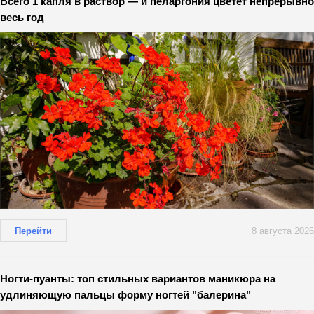
Всего 1 капля в раствор — и пеларгония цветёт непрерывно
весь год
Перейти
8 августа 2026
Ногти-пуанты: топ стильных вариантов маникюра на
удлиняющую пальцы форму ногтей "балерина"