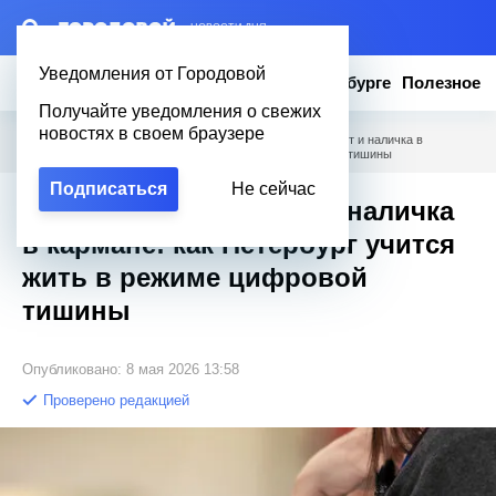
– НОВОСТИ ДНЯ
Уведомления от Городовой
Новости
Эксклюзив
Вопросы о Петербурге
Полезное
Получайте уведомления о свежих
новостях в своем браузере
Городовой
/
Новости Петербурга
/
Распечатанный билет и наличка в
кармане: как Петербург учится жить в режиме цифровой тишины
Подписаться
Не сейчас
Распечатанный билет и наличка
в кармане: как Петербург учится
жить в режиме цифровой
тишины
Опубликовано: 8 мая 2026 13:58
Проверено редакцией